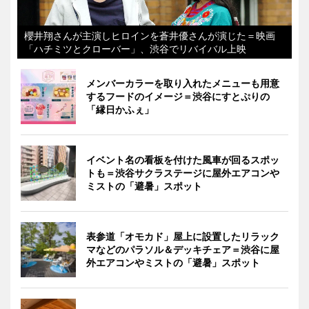
櫻井翔さんが主演しヒロインを蒼井優さんが演じた＝映画
「ハチミツとクローバー」、渋谷でリバイバル上映
メンバーカラーを取り入れたメニューも用意
するフードのイメージ＝渋谷にすとぷりの
「縁日かふぇ」
イベント名の看板を付けた風車が回るスポッ
トも＝渋谷サクラステージに屋外エアコンや
ミストの「避暑」スポット
表参道「オモカド」屋上に設置したリラック
マなどのパラソル＆デッキチェア＝渋谷に屋
外エアコンやミストの「避暑」スポット