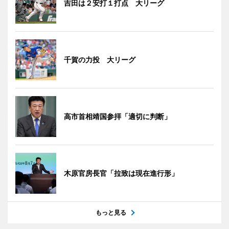
吉田は２安打１打点 大リーグ
千賀の力投 大リーグ
高市首相靖国参拝「適切に判断」
木原官房長官「拉致は現在進行形」
もっと見る