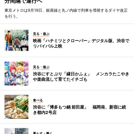
分間隔で運行へ
東京メトロは9月19日、銀座線と丸ノ内線で列車を増発するダイヤ改正
を行う。
見る・遊ぶ
映画「ハチミツとクローバー」デジタル版、渋谷で
リバイバル上映
見る・遊ぶ
渋谷にすとぷり「縁日かふぇ」 メンカラたこやき
や楽曲流して育てたイチゴも
食べる
渋谷に「博多もつ鍋 前田屋」 福岡発、新宿に続
き都内2号店
暮らす・働く