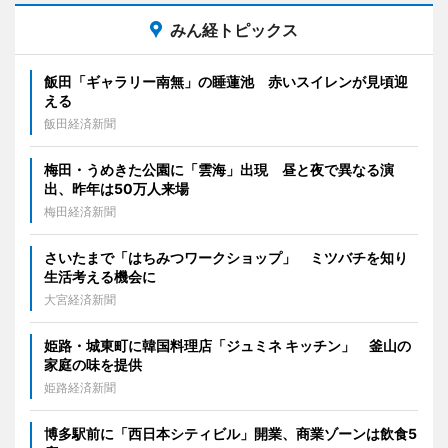
みん経トピックス
飯田「ギャラリー南無」の睡蓮池 赤いスイレンが見頃迎
える
飯田経済新聞
梅田・うめきた公園に「雲海」出現 昼と夜で異なる演
出、昨年は50万人来場
梅田経済新聞
さいたまで「はちみつワークショップ」 ミツバチを知り
生活考える機会に
大宮経済新聞
姫路・城東町に韓国料理店「ジュミネ キッチン」 釜山の
家庭の味を提供
姫路経済新聞
博多駅前に「西日本シティビル」開業、商業ゾーンは飲食5