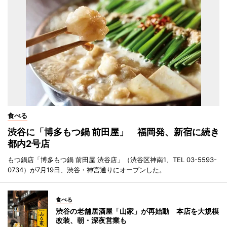
食べる
渋谷に「博多もつ鍋 前田屋」 福岡発、新宿に続き
都内2号店
もつ鍋店「博多もつ鍋 前田屋 渋谷店」（渋谷区神南1、TEL 03-5593-
0734）が7月19日、渋谷・神宮通りにオープンした。
食べる
渋谷の老舗居酒屋「山家」が再始動 本店を大規模
改装、朝・深夜営業も