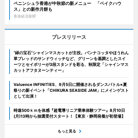
ペニンシュラ香港が中秋節の新メニュー 「ベイクハウ
ス」との新作月餅も
香港経済新聞
プレスリリース
“緑の宝石”シャインマスカットが主役。パンナコッタやほうれん
草ブレッドのサンドウィッチなど、グリーンを基調としたスイ
ーツとセイボリーが3段スタンドを彩る、秋限定「シャインマス
カットアフタヌーンティー」
Valuence INFINITIES、9月5日に開催されるダンスバトル×夏
祭りの新イベント「CHIKURA SEASIDE JAM」にメインゲスト
として出演！
時速500ｋｍを体感『超電導リニア乗車体験ツアー』8月10日
(月)13時から抽選受付スタート！【東京・静岡発着が初登場】
もっと見る