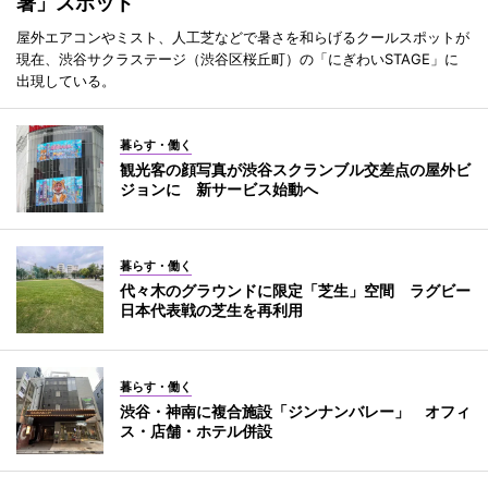
暑」スポット
屋外エアコンやミスト、人工芝などで暑さを和らげるクールスポットが
現在、渋谷サクラステージ（渋谷区桜丘町）の「にぎわいSTAGE」に
出現している。
暮らす・働く
観光客の顔写真が渋谷スクランブル交差点の屋外ビ
ジョンに 新サービス始動へ
暮らす・働く
代々木のグラウンドに限定「芝生」空間 ラグビー
日本代表戦の芝生を再利用
暮らす・働く
渋谷・神南に複合施設「ジンナンバレー」 オフィ
ス・店舗・ホテル併設