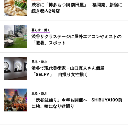
渋谷に「博多もつ鍋 前田屋」 福岡発、新宿に
続き都内2号店
暮らす・働く
渋谷サクラステージに屋外エアコンやミストの
「避暑」スポット
見る・遊ぶ
渋谷で現代美術家・山口真人さん個展
「SELFY」 自撮り女性描く
見る・遊ぶ
「渋谷盆踊り」今年も開催へ SHIBUYA109前
に櫓、輪になり盆踊り