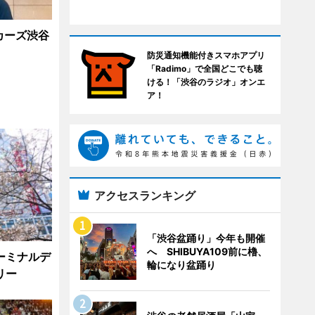
ッカーズ渋谷
防災通知機能付きスマホアプリ
「Radimo」で全国どこでも聴
ける！「渋谷のラジオ」オンエ
ア！
アクセスランキング
「渋谷盆踊り」今年も開催
へ SHIBUYA109前に櫓、
ーミナルデ
輪になり盆踊り
リー