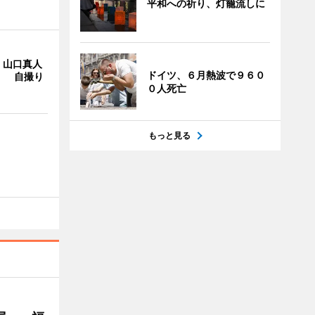
平和への祈り、灯籠流しに
・山口真人
ドイツ、６月熱波で９６０
Y」 自撮り
０人死亡
もっと見る