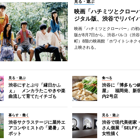
見る・遊ぶ
映画「ハチミツとクロー
ジタル版、渋谷でリバイ
映画「ハチミツとクローバー」の初
版が8月7日から、渋谷パルコ（渋
町）8階の映画館「ホワイトシネク
上映される。
見る・遊ぶ
食べる
渋谷にすとぷり「縁日かふ
渋谷に「博多もつ鍋
ぇ」 メンカラたこやきや楽
屋」 福岡発、新
曲流して育てたイチゴも
内2号店
暮らす・働く
見る・遊ぶ
渋谷サクラステージに屋外エ
渋谷で現代美術家
アコンやミストの「避暑」ス
さん個展「SELF
ポット
女性描く