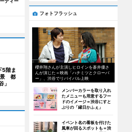
ューティー
フォトフラッシュ
櫻井翔さんが主演しヒロインを蒼井優さ
下5階ま
んが演じた＝映画「ハチミツとクローバ
夜景 都
ー」、渋谷でリバイバル上映
谷」
メンバーカラーを取り入れ
たメニューも用意するフー
ドのイメージ＝渋谷にすと
ぷりの「縁日かふぇ」
イベント名の看板を付けた
風車が回るスポットも＝渋