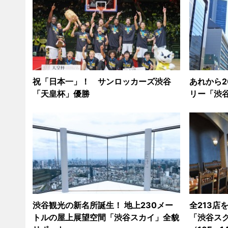
祝「日本一」！ サンロッカーズ渋谷
あれから2
「天皇杯」優勝
リー「渋
渋谷観光の新名所誕生！ 地上230メー
全213店
トルの屋上展望空間「渋谷スカイ」全貌
「渋谷ス