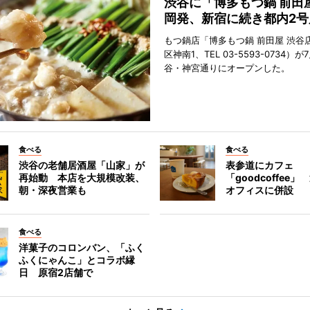
渋谷に「博多もつ鍋 前田
岡発、新宿に続き都内2号
もつ鍋店「博多もつ鍋 前田屋 渋谷
区神南1、TEL 03-5593-0734）が
谷・神宮通りにオープンした。
食べる
食べる
渋谷の老舗居酒屋「山家」が
表参道にカフェ
再始動 本店を大規模改装、
「goodcoffee
朝・深夜営業も
オフィスに併設
食べる
洋菓子のコロンバン、「ふく
ふくにゃんこ」とコラボ縁
日 原宿2店舗で