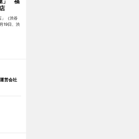
屋」 福
店
店」（渋谷
7月19日、渋
」 運営会社