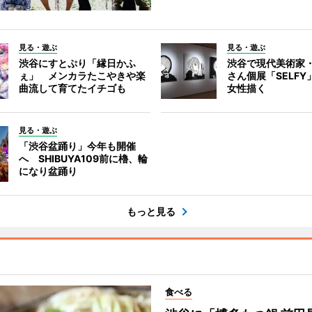
見る・遊ぶ
見る・遊ぶ
渋谷にすとぷり「縁日かふ
渋谷で現代美術家
ぇ」 メンカラたこやきや楽
さん個展「SELF
曲流して育てたイチゴも
女性描く
見る・遊ぶ
「渋谷盆踊り」今年も開催
へ SHIBUYA109前に櫓、輪
になり盆踊り
もっと見る
食べる