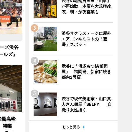
渋谷の老舗居酒屋「山家」
が再始動 本店を大規模改
装、朝・深夜営業も
渋谷サクラステージに屋外
エアコンやミストの「避
暑」スポット
カーズ渋谷
ガールズ」
渋谷に「博多もつ鍋 前田
屋」 福岡発、新宿に続き
都内2号店
渋谷で現代美術家・山口真
人さん個展「SELFY」 自
撮り女性描く
谷最高峰
」開業
もっと見る