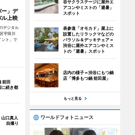
谷サクラステージに屋外エ
アコンやミストの「避暑」
バー」デ
スポット
バル上映
のデジタル
表参道「オモカド」屋上に
谷区宇田川
設置したリラックマなどの
イント」で
パラソル＆デッキチェア＝
渋谷に屋外エアコンやミス
トの「避暑」スポット
店内の様子＝渋谷にもつ鍋
店「博多もつ鍋 前田屋」
 前田
宿に続き都
もっと見る
ワールドフォトニュース
・山口真人
Y」 自撮り