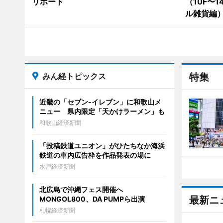
リポート
（10F〜
ル雑貨編
みん経トピックス
特集
近畿の「セブン-イレブン」に和歌山メ
ニュー 県内限定「天かけラーメン」も
和歌山経済新聞
「投稿鉄道ユニオン」がひたちなか海浜
鉄道の車内広告枠を作品発表の場に
水戸経済新聞
北広島で沖縄フェス開催へ
最新ニ
MONGOL800、DA PUMPら出演
札幌経済新聞