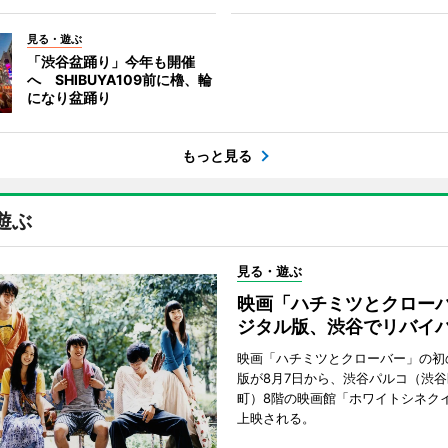
見る・遊ぶ
「渋谷盆踊り」今年も開催
へ SHIBUYA109前に櫓、輪
になり盆踊り
もっと見る
遊ぶ
見る・遊ぶ
映画「ハチミツとクロー
ジタル版、渋谷でリバイ
映画「ハチミツとクローバー」の初
版が8月7日から、渋谷パルコ（渋
町）8階の映画館「ホワイトシネク
上映される。