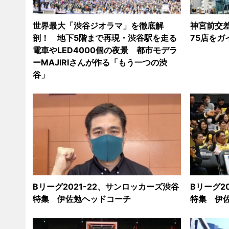
世界最大「渋谷ジオラマ」を徹底解
神宮前交
剖！ 地下5階まで再現・渋谷駅を走る
75店を
電車やLED4000個の夜景 都市モデラ
ーMAJIRIさんが作る「もう一つの渋
谷」
Bリーグ2021-22、サンロッカーズ渋谷
Bリーグ2
特集 伊佐勉ヘッドコーチ
特集 伊