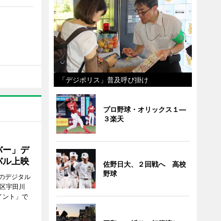
「デジポリス」普及呼び掛け
プロ野球・オリックス１―
３楽天
バー」デ
バル上映
佐野日大、２回戦へ 高校
野球
のデジタル
谷区宇田川
イント」で