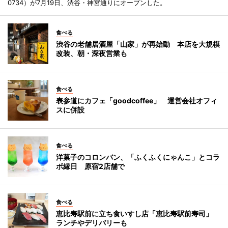
0734）が7月19日、渋谷・神宮通りにオープンした。
食べる
渋谷の老舗居酒屋「山家」が再始動 本店を大規模
改装、朝・深夜営業も
食べる
表参道にカフェ「goodcoffee」 運営会社オフィ
スに併設
食べる
洋菓子のコロンバン、「ふくふくにゃんこ」とコラ
ボ縁日 原宿2店舗で
食べる
恵比寿駅前に立ち食いすし店「恵比寿駅前寿司」
ランチやデリバリーも