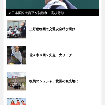
東日本国際大昌平が初勝利 高校野球
上野動物園で交通安全呼び掛け
佐々木６回２失点 大リーグ
復興のシュシャ、愛国の観光地に