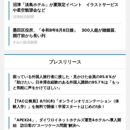
沼津「淡島ホテル」が夏限定イベント イラストサービス
や星空観望会など
沼津経済新聞
墨田区役所、「令和8年8月8日婚」 300人超が婚姻届、
開庁前から長い列
すみだ経済新聞
プレスリリース
困っている外国人旅行者に接した・見かけた会員の95.6％が
「助けたい」日本滞在経験のある外国人講師の95.7％は「もっ
と気軽に声をかけてほしい」
【TAC公務員】8/13(木)「オンラインオリエンテーション（体
験入学）」を無料で開催！学習スタートはじめの1歩！
「APEX24」、ダイワロイネットホテルズ運営4ホテルへ導入開
始 訪日客の“スーツケース問題”解決へ