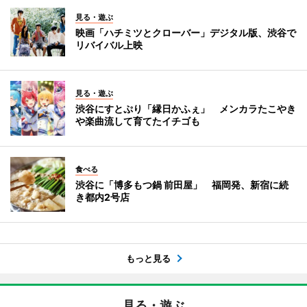
見る・遊ぶ
映画「ハチミツとクローバー」デジタル版、渋谷で
リバイバル上映
見る・遊ぶ
渋谷にすとぷり「縁日かふぇ」 メンカラたこやき
や楽曲流して育てたイチゴも
食べる
渋谷に「博多もつ鍋 前田屋」 福岡発、新宿に続
き都内2号店
もっと見る
見る・遊ぶ