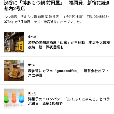
渋谷に「博多もつ鍋 前田屋」 福岡発、新宿に続き
都内2号店
もつ鍋店「博多もつ鍋 前田屋 渋谷店」（渋谷区神南1、TEL 03-5593-
0734）が7月19日、渋谷・神宮通りにオープンした。
食べる
渋谷の老舗居酒屋「山家」が再始動 本店を大規模
改装、朝・深夜営業も
食べる
表参道にカフェ「goodcoffee」 運営会社オフィ
スに併設
食べる
洋菓子のコロンバン、「ふくふくにゃんこ」とコラ
ボ縁日 原宿2店舗で