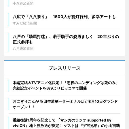
小倉経済新聞
八広で「八八祭り」 1500人が提灯行列、多幸アートも
すみだ経済新聞
八戸の「騎馬打毬」、若手騎手の姿勇ましく 20年ぶりの
正式参拝も
八戸経済新聞
プレスリリース
本編完結＆TVアニメ化決定！「悪役のエンディングは死のみ」
完結記念イベントを8/9よりピッコマで開催
おにぎりこんが 羽田空港第一ターミナル店が8月10日グランド
オープン！！
番組復活1周年を記念して 『マンガのラジオ supported by
viviON』地上波放送が決定！ ゲストは『宇宙兄弟』の小山宙哉