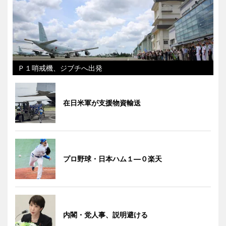
Ｐ１哨戒機、ジブチへ出発
在日米軍が支援物資輸送
プロ野球・日本ハム１―０楽天
内閣・党人事、説明避ける