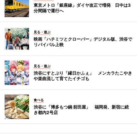
東京メトロ「銀座線」ダイヤ改正で増発 日中は3
分間隔で運行へ
見る・遊ぶ
映画「ハチミツとクローバー」デジタル版、渋谷で
リバイバル上映
見る・遊ぶ
渋谷にすとぷり「縁日かふぇ」 メンカラたこやき
や楽曲流して育てたイチゴも
食べる
渋谷に「博多もつ鍋 前田屋」 福岡発、新宿に続
き都内2号店