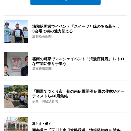
浦和駅周辺でイベント「スイーツと緑のある暮らし」
3会場で街の魅力伝える
浦和経済新聞
雲南の町家でマルシェイベント「浪漫百貨店」 レトロ
な空間に作り手集う
雲南経済新聞
「開国てづくり市」初の南伊豆開催 伊豆の作家やアー
ティストら40店集結
伊豆下田経済新聞
暮らす・働く
西参道に「玉川上水旧水路緑道」情報発信拠点 渋谷