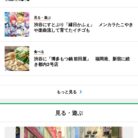
見る・遊ぶ
渋谷にすとぷり「縁日かふぇ」 メンカラたこやき
や楽曲流して育てたイチゴも
食べる
渋谷に「博多もつ鍋 前田屋」 福岡発、新宿に続
き都内2号店
もっと見る
見る・遊ぶ