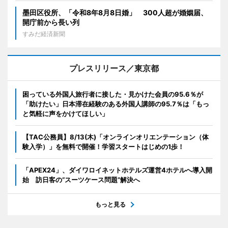
墨田区役所、「令和8年8月8日婚」 300人超が婚姻届、
開庁前から長い列
すみだ経済新聞
プレスリリース／東京都
困っている外国人旅行者に接した・見かけた会員の95.6％が
「助けたい」日本滞在経験のある外国人講師の95.7％は「もっ
と気軽に声をかけてほしい」
【TAC公務員】8/13(木)「オンラインオリエンテーション（体
験入学）」を無料で開催！学習スタートはじめの1歩！
「APEX24」、ダイワロイネットホテルズ運営4ホテルへ導入開
始 訪日客の“スーツケース問題”解決へ
もっと見る