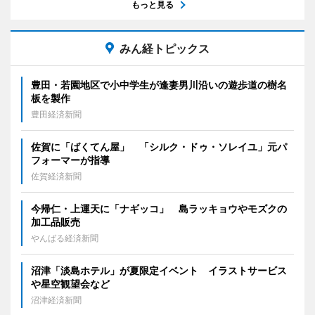
もっと見る
みん経トピックス
豊田・若園地区で小中学生が逢妻男川沿いの遊歩道の樹名
板を製作
豊田経済新聞
佐賀に「ばくてん屋」 「シルク・ドゥ・ソレイユ」元パ
フォーマーが指導
佐賀経済新聞
今帰仁・上運天に「ナギッコ」 島ラッキョウやモズクの
加工品販売
やんばる経済新聞
沼津「淡島ホテル」が夏限定イベント イラストサービス
や星空観望会など
沼津経済新聞