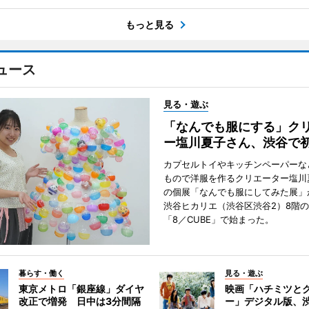
もっと見る
ュース
見る・遊ぶ
「なんでも服にする」ク
ー塩川夏子さん、渋谷で
カプセルトイやキッチンペーパーな
もので洋服を作るクリエーター塩川
の個展「なんでも服にしてみた展」
渋谷ヒカリエ（渋谷区渋谷2）8階
「8／CUBE」で始まった。
暮らす・働く
見る・遊ぶ
東京メトロ「銀座線」ダイヤ
映画「ハチミツと
改正で増発 日中は3分間隔
ー」デジタル版、