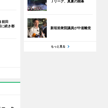
Ｊリーグ、真夏の開幕
 前田
宿に続き都
新垣前衆院議員が中道離党
もっと見る