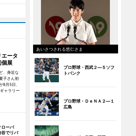
あいさつされる悠仁さま
リエータ
初個展
プロ野球・西武２―５ソフ
ど、身近な
トバンク
夏子さん初
が8月5日、
のギャラリー
プロ野球・ＤｅＮＡ２―１
広島
クローバ
渋谷でリバ