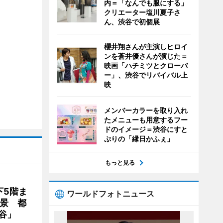
内＝「なんでも服にする」
クリエーター塩川夏子さ
ん、渋谷で初個展
櫻井翔さんが主演しヒロイ
ンを蒼井優さんが演じた＝
映画「ハチミツとクローバ
ー」、渋谷でリバイバル上
映
メンバーカラーを取り入れ
たメニューも用意するフー
ドのイメージ＝渋谷にすと
ぷりの「縁日かふぇ」
もっと見る
下5階ま
ワールドフォトニュース
夜景 都
谷」