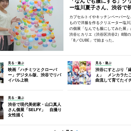
「なんでも服にする」ク
ー塩川夏子さん、渋谷で
カプセルトイやキッチンペーパーな
もので洋服を作るクリエーター塩川
の個展「なんでも服にしてみた展」
渋谷ヒカリエ（渋谷区渋谷2）8階
「8／CUBE」で始まった。
見る・遊ぶ
見る・遊ぶ
映画「ハチミツとクローバ
渋谷にすとぷり「
ー」デジタル版、渋谷でリバ
ぇ」 メンカラた
イバル上映
曲流して育てたイ
見る・遊ぶ
渋谷で現代美術家・山口真人
さん個展「SELFY」 自撮り
女性描く