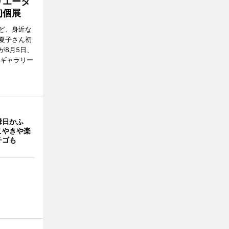
リエータ
初個展
ど、身近な
夏子さん初
が8月5日、
のギャラリー
縁日かふ
こやきや楽
チゴも