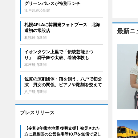
グリーンパレスが特別ランチ
江戸川経済新聞
札幌4PLAに韓国発フォトブース 北海
最新ニ
道初の常設店
札幌経済新聞
イオンタウン上里で「伝統芸能まつ
り」 獅子舞や太鼓、着物体験も
本庄経済新聞
佐賀の演劇団体・猫を飼う、八戸で初公
演 男女の関係、ピアノや彫刻を交えて
八戸経済新聞
プレスリリース
【令和8年熊本地震 復興支援】被災された
方に豊島区の公営住宅等10戸を無償で貸し