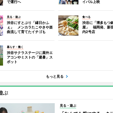
で運行へ
イバル上映
見る・遊ぶ
食べる
渋谷にすとぷり「縁日かふ
渋谷に「博多もつ鍋
ぇ」 メンカラたこやきや楽
屋」 福岡発、新
曲流して育てたイチゴも
内2号店
暮らす・働く
渋谷サクラステージに屋外エ
アコンやミストの「避暑」ス
ポット
もっと見る
遊ぶ
見る・遊ぶ