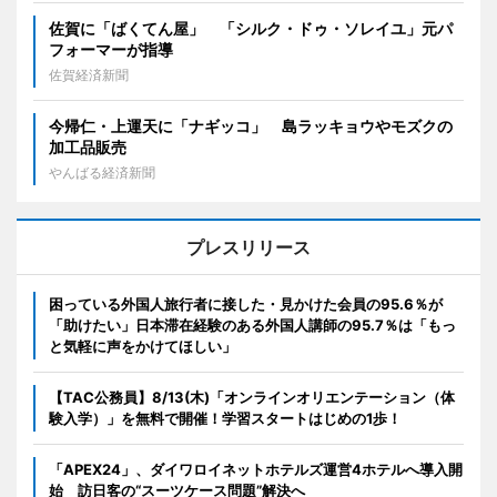
佐賀に「ばくてん屋」 「シルク・ドゥ・ソレイユ」元パ
フォーマーが指導
佐賀経済新聞
今帰仁・上運天に「ナギッコ」 島ラッキョウやモズクの
加工品販売
やんばる経済新聞
プレスリリース
困っている外国人旅行者に接した・見かけた会員の95.6％が
「助けたい」日本滞在経験のある外国人講師の95.7％は「もっ
と気軽に声をかけてほしい」
【TAC公務員】8/13(木)「オンラインオリエンテーション（体
験入学）」を無料で開催！学習スタートはじめの1歩！
「APEX24」、ダイワロイネットホテルズ運営4ホテルへ導入開
始 訪日客の“スーツケース問題”解決へ