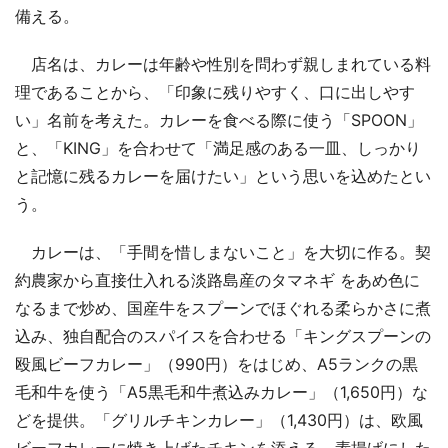
備える。
店名は、カレーは年齢や性別を問わず親しまれている料
理であることから、「印象に残りやすく、口に出しやす
い」名前を考えた。カレーを食べる際に使う「SPOON」
と、「KING」を合わせて「満足感のある一皿、しっかり
と記憶に残るカレーを届けたい」という思いを込めたとい
う。
カレーは、「手間を惜しまないこと」を大切に作る。契
約農家から直接仕入れる淡路島産のタマネギ をあめ色に
なるまで炒め、国産牛をスプーンでほぐれる柔らかさに煮
込み、独自配合のスパイスを合わせる「キングスプーンの
殴風ビーフカレー」（990円）をはじめ、A5ランクの黒
毛和牛を使う「A5黒毛和牛煮込みカレー」（1,650円）な
どを提供。「グリルチキンカレー」（1,430円）は、欧風
ビーフカレーに焼き上げたチキンを添える。素揚げにした