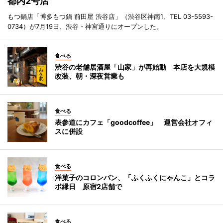
都内2号店
もつ鍋店「博多もつ鍋 前田屋 渋谷店」（渋谷区神南1、TEL 03-5593-
0734）が7月19日、渋谷・神宮通りにオープンした。
食べる
渋谷の老舗居酒屋「山家」が再始動 本店を大規模
改装、朝・深夜営業も
食べる
表参道にカフェ「goodcoffee」 運営会社オフィ
スに併設
食べる
洋菓子のコロンバン、「ふくふくにゃんこ」とコラ
ボ縁日 原宿2店舗で
食べる