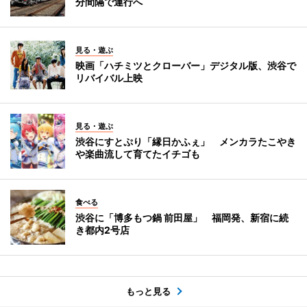
分間隔で運行へ
見る・遊ぶ
映画「ハチミツとクローバー」デジタル版、渋谷で
リバイバル上映
見る・遊ぶ
渋谷にすとぷり「縁日かふぇ」 メンカラたこやき
や楽曲流して育てたイチゴも
食べる
渋谷に「博多もつ鍋 前田屋」 福岡発、新宿に続
き都内2号店
もっと見る