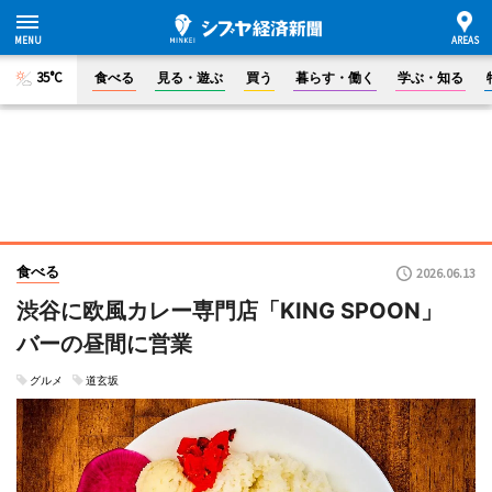
35°C
食べる
見る・遊ぶ
買う
暮らす・働く
学ぶ・知る
食べる
2026.06.13
渋谷に欧風カレー専門店「KING SPOON」
バーの昼間に営業
グルメ
道玄坂