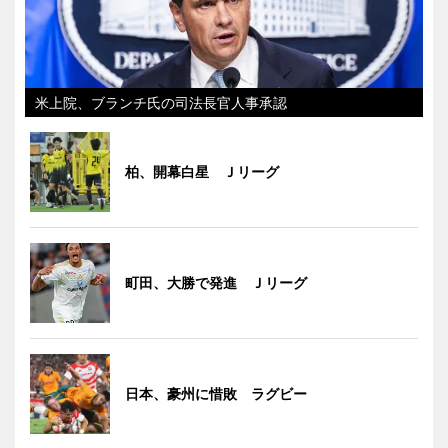
米上院、ブランチ氏の司法長官人事承認
柏、開幕白星 Ｊリーグ
町田、大勝で発進 Ｊリーグ
日本、豪州に惜敗 ラグビー