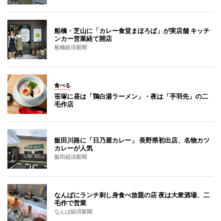
船橋・芝山に「カレー食堂まほろば」が実店舗 キッチ
ンカー営業経て開店
船橋経済新聞
食べる
笹塚に昼は「鶏白湯ラーメン」・夜は「手羽先」の二
毛作店
飯田川路に「日乃屋カレー」 長野県初出店、名物カツ
カレーが人気
飯田経済新聞
なんばにランチ刺し身食べ放題の店 夜は大衆酒場、二
毛作で営業
なんば経済新聞