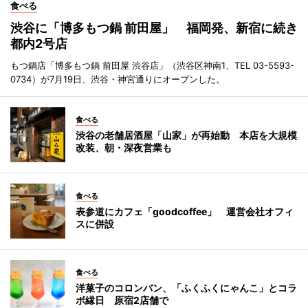
食べる
渋谷に「博多もつ鍋 前田屋」 福岡発、新宿に続き
都内2号店
もつ鍋店「博多もつ鍋 前田屋 渋谷店」（渋谷区神南1、TEL 03-5593-
0734）が7月19日、渋谷・神宮通りにオープンした。
食べる
渋谷の老舗居酒屋「山家」が再始動 本店を大規模
改装、朝・深夜営業も
食べる
表参道にカフェ「goodcoffee」 運営会社オフィ
スに併設
食べる
洋菓子のコロンバン、「ふくふくにゃんこ」とコラ
ボ縁日 原宿2店舗で