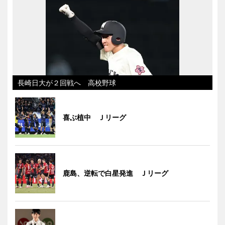
長崎日大が２回戦へ 高校野球
喜ぶ植中 Ｊリーグ
鹿島、逆転で白星発進 Ｊリーグ