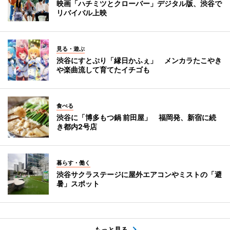
映画「ハチミツとクローバー」デジタル版、渋谷で
リバイバル上映
見る・遊ぶ
渋谷にすとぷり「縁日かふぇ」 メンカラたこやき
や楽曲流して育てたイチゴも
食べる
渋谷に「博多もつ鍋 前田屋」 福岡発、新宿に続
き都内2号店
暮らす・働く
渋谷サクラステージに屋外エアコンやミストの「避
暑」スポット
もっと見る