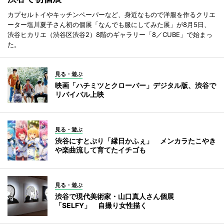
カプセルトイやキッチンペーパーなど、身近なもので洋服を作るクリエ
ーター塩川夏子さん初の個展「なんでも服にしてみた展」が8月5日、
渋谷ヒカリエ（渋谷区渋谷2）8階のギャラリー「8／CUBE」で始まっ
た。
見る・遊ぶ
映画「ハチミツとクローバー」デジタル版、渋谷で
リバイバル上映
見る・遊ぶ
渋谷にすとぷり「縁日かふぇ」 メンカラたこやき
や楽曲流して育てたイチゴも
見る・遊ぶ
渋谷で現代美術家・山口真人さん個展
「SELFY」 自撮り女性描く