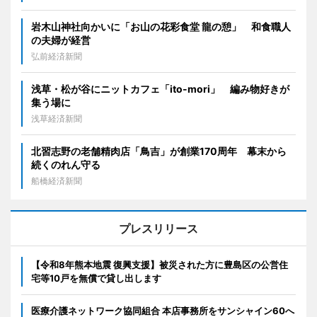
岩木山神社向かいに「お山の花彩食堂 龍の憩」 和食職人
の夫婦が経営
弘前経済新聞
浅草・松が谷にニットカフェ「ito-mori」 編み物好きが
集う場に
浅草経済新聞
北習志野の老舗精肉店「鳥吉」が創業170周年 幕末から
続くのれん守る
船橋経済新聞
プレスリリース
【令和8年熊本地震 復興支援】被災された方に豊島区の公営住
宅等10戸を無償で貸し出します
医療介護ネットワーク協同組合 本店事務所をサンシャイン60へ