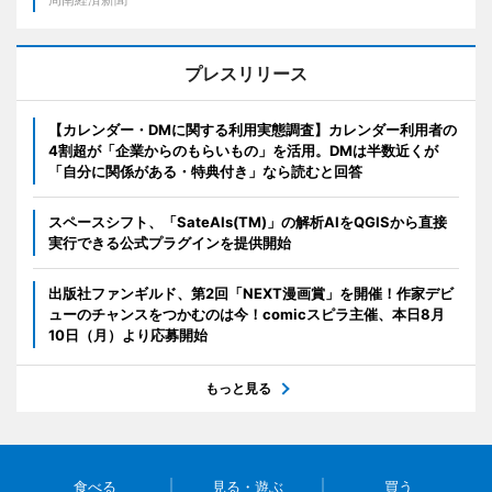
プレスリリース
【カレンダー・DMに関する利用実態調査】カレンダー利用者の
4割超が「企業からのもらいもの」を活用。DMは半数近くが
「自分に関係がある・特典付き」なら読むと回答
スペースシフト、「SateAIs(TM)」の解析AIをQGISから直接
実行できる公式プラグインを提供開始
出版社ファンギルド、第2回「NEXT漫画賞」を開催！作家デビ
ューのチャンスをつかむのは今！comicスピラ主催、本日8月
10日（月）より応募開始
もっと見る
食べる
見る・遊ぶ
買う