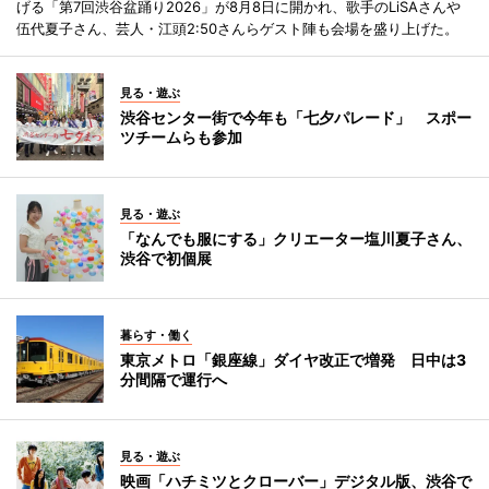
げる「第7回渋谷盆踊り2026」が8月8日に開かれ、歌手のLiSAさんや
伍代夏子さん、芸人・江頭2:50さんらゲスト陣も会場を盛り上げた。
見る・遊ぶ
渋谷センター街で今年も「七夕パレード」 スポー
ツチームらも参加
見る・遊ぶ
「なんでも服にする」クリエーター塩川夏子さん、
渋谷で初個展
暮らす・働く
東京メトロ「銀座線」ダイヤ改正で増発 日中は3
分間隔で運行へ
見る・遊ぶ
映画「ハチミツとクローバー」デジタル版、渋谷で