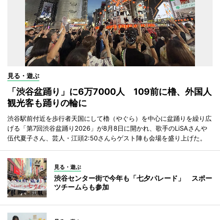
見る・遊ぶ
「渋谷盆踊り」に6万7000人 109前に櫓、外国人
観光客も踊りの輪に
渋谷駅前付近を歩行者天国にして櫓（やぐら）を中心に盆踊りを繰り広
げる「第7回渋谷盆踊り2026」が8月8日に開かれ、歌手のLiSAさんや
伍代夏子さん、芸人・江頭2:50さんらゲスト陣も会場を盛り上げた。
見る・遊ぶ
渋谷センター街で今年も「七夕パレード」 スポー
ツチームらも参加