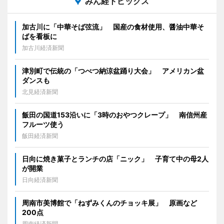
みん経トピックス
加古川に「中華そば弦流」 国産の食材使用、醤油中華そ
ばを看板に
加古川経済新聞
津別町で伝統の「つべつ納涼盆踊り大会」 アメリカン盆
ダンスも
北見経済新聞
飯田の国道153沿いに「3時のおやつクレープ」 南信州産
フルーツ使う
飯田経済新聞
日向に焼き菓子とランチの店「ニック」 子育て中の母2人
が開業
日向経済新聞
周南市美博館で「ねずみくんのチョッキ展」 原画など
200点
周南経済新聞