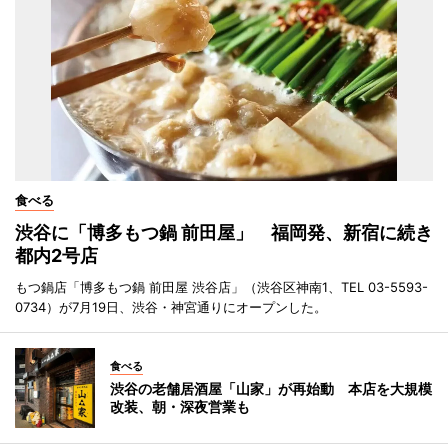
食べる
渋谷に「博多もつ鍋 前田屋」 福岡発、新宿に続き
都内2号店
もつ鍋店「博多もつ鍋 前田屋 渋谷店」（渋谷区神南1、TEL 03-5593-
0734）が7月19日、渋谷・神宮通りにオープンした。
食べる
渋谷の老舗居酒屋「山家」が再始動 本店を大規模
改装、朝・深夜営業も