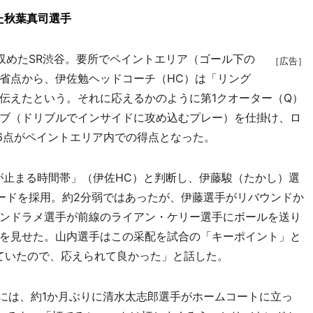
た秋葉真司選手
めたSR渋谷。要所でペイントエリア（ゴール下の
［広告］
省点から、伊佐勉ヘッドコーチ（HC）は「リング
伝えたという。それに応えるかのように第1クオーター（Q）
ブ（ドリブルでインサイドに攻め込むプレー）を仕掛け、ロ
16点がペイントエリア内での得点となった。
止まる時間帯」（伊佐HC）と判断し、伊藤駿（たかし）選
ードを採用。約2分弱ではあったが、伊藤選手がリバウンドか
ンドラメ選手が前線のライアン・ケリー選手にボールを送り
を見せた。山内選手はこの采配を試合の「キーポイント」と
ていたので、応えられて良かった」と話した。
には、約1か月ぶりに清水太志郎選手がホームコートに立っ