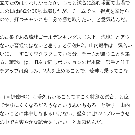
立てたのはうれしかったが、もっと試合に絡む場面で出場で
この日は約2分30秒出場したが、チームで唯一得点を挙げら
ので、打つチャンスを自分で勝ち取りたい」と意気込んだ。
手の古巣である琉球ゴールデンキングス（以下、琉球）とアウ
ないが普通ではないと思う」と伊佐HC。山内選手は「気合い
いに、「すごくワクワクしている分、チームが勝つことを第
る。琉球には、旧友で同じポジションの岸本隆一選手と並里
チアップは楽しみ。2人を止めることで、琉球も乗ってこな
（＝伊佐HC）も盛久もいることですごく特別な試合」と位
でやりにくくなるだろうなという思いもある」と話す。山内
ないことに集中しなきゃいけない。盛久にはいいプレーさせ
の中でも爽やかな試合をしたい」と意気込んだ。