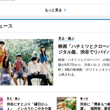
もっと見る
ュース
見る・遊ぶ
映画「ハチミツとクロー
ジタル版、渋谷でリバイ
映画「ハチミツとクローバー」の初
版が8月7日から、渋谷パルコ（渋
町）8階の映画館「ホワイトシネク
上映される。
見る・遊ぶ
食べる
渋谷にすとぷり「縁日かふ
渋谷に「博多もつ鍋
ぇ」 メンカラたこやきや楽
屋」 福岡発、新