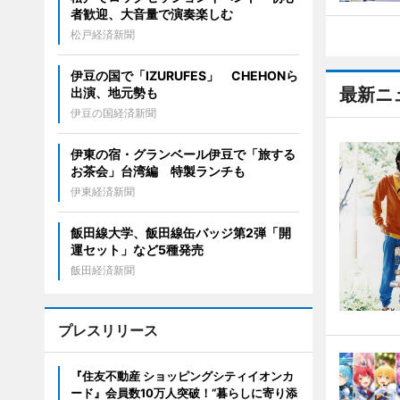
者歓迎、大音量で演奏楽しむ
松戸経済新聞
伊豆の国で「IZURUFES」 CHEHONら
最新ニ
出演、地元勢も
伊豆の国経済新聞
伊東の宿・グランベール伊豆で「旅する
お茶会」台湾編 特製ランチも
伊東経済新聞
飯田線大学、飯田線缶バッジ第2弾「開
運セット」など5種発売
飯田経済新聞
プレスリリース
『住友不動産 ショッピングシティイオンカ
ード』会員数10万人突破！“暮らしに寄り添