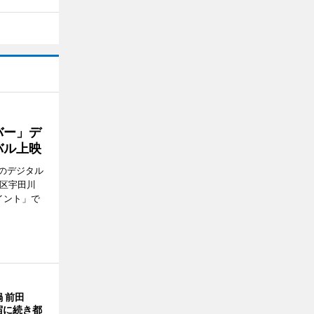
バー」デ
バル上映
のデジタル
谷区宇田川
イント」で
 前田
宿に続き都