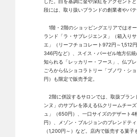
した。白を基調に金や深紅をアクセントと
段には、取り扱いブランドの創業者やパテ
1階・2階のショッピングエリアではオー
ランド「ラ・サブレジエンヌ」（箱入りサ
エ」（リーフチョコレート972円～1,51
346円など）、スイス・バーゼル地方伝統の
知られる「レッカリー・フース」、仏ブレ
ごろから仏ショコラトリー「ブノワ・ショコラ
円）も限定で販売予定。
2階に併設するサロンでは、取扱ブラン
ンヌ」のサブレを添える仏クリームチーズ
ュ」（650円）、一口サイズのデザート4
円）、メゾン・ブルジョンのブレンドティ
（1,200円～）など。店内で販売する菓