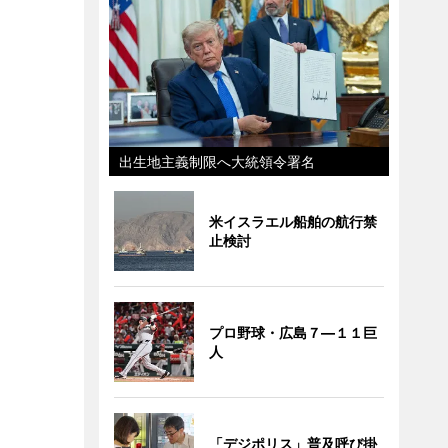
出生地主義制限へ大統領令署名
米イスラエル船舶の航行禁
止検討
プロ野球・広島７―１１巨
人
「デジポリス」普及呼び掛