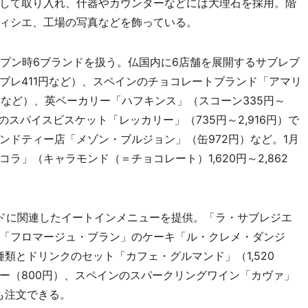
して取り入れ、什器やカウンターなどには大理石を採用。階
ィシエ、工場の写真などを飾っている。
プン時6ブランドを扱う。仏国内に6店舗を展開するサブレブ
ブレ411円など）、スペインのチョコレートブランド「アマリ
2円など）、英ベーカリー「ハフキンス」（スコーン335円～
スパイスビスケット「レッカリー」（735円～2,916円）で
ンドティー店「メゾン・ブルジョン」（缶972円）など。1月
」（キャラモンド（＝チョコレート）1,620円～2,862
ドに関連したイートインメニューを提供。「ラ・サブレジエ
「フロマージュ・ブラン」のケーキ「ル・クレメ・ダンジ
種類とドリンクのセット「カフェ・グルマンド」（1,520
ー（800円）、スペインのスパークリングワイン「カヴァ」
子も注文できる。