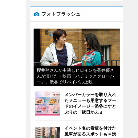
フォトフラッシュ
櫻井翔さんが主演しヒロインを蒼井優さ
んが演じた＝映画「ハチミツとクローバ
ー」、渋谷でリバイバル上映
メンバーカラーを取り入れ
たメニューも用意するフー
ドのイメージ＝渋谷にすと
ぷりの「縁日かふぇ」
イベント名の看板を付けた
風車が回るスポットも＝渋