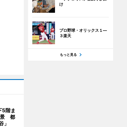
け
プロ野球・オリックス１―
３楽天
もっと見る
下5階ま
夜景 都
谷」