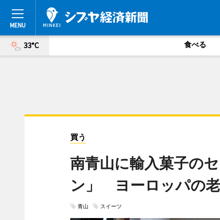
食べる
33°C
買う
南青山に輸入菓子の
ン」 ヨーロッパの老
青山
スイーツ