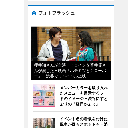
フォトフラッシュ
櫻井翔さんが主演しヒロインを蒼井優さ
んが演じた＝映画「ハチミツとクローバ
ー」、渋谷でリバイバル上映
メンバーカラーを取り入れ
たメニューも用意するフー
ドのイメージ＝渋谷にすと
ぷりの「縁日かふぇ」
イベント名の看板を付けた
風車が回るスポットも＝渋