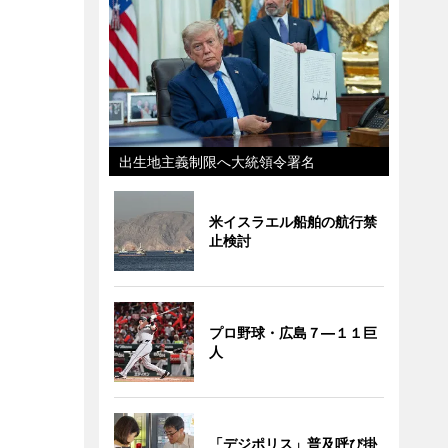
出生地主義制限へ大統領令署名
米イスラエル船舶の航行禁
止検討
プロ野球・広島７―１１巨
人
「デジポリス」普及呼び掛