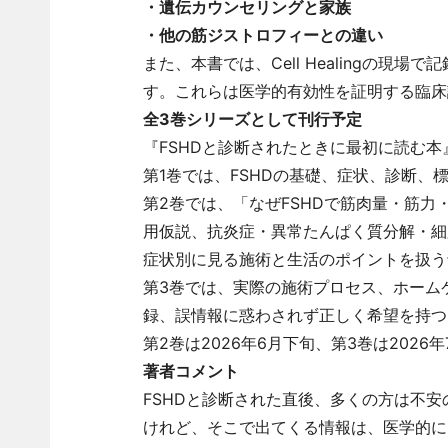
・遺伝カウンセリングと家族
・他の筋ジストロフィーとの違い
また、本書では、Cell Healingの
す。これらは医学的有効性を証明する臨床
全3巻シリーズとして刊行予定
『FSHDと診断されたときに最初に読む
第1巻では、FSHDの基礎、症状、診断、
第2巻では、「なぜFSHDで筋肉量・筋力・動
用仮説、抗炎症・異常たんぱく質分解・細
症状別に見る施術と生活のポイントを扱う
第3巻では、実際の施術プロセス、ホーム
録、誤情報に惑わされず正しく希望を持つ
第2巻は2026年6月下旬、第3巻は202
著者コメント
FSHDと診断された直後、多くの方は不
けれど、そこで出てくる情報は、医学的に