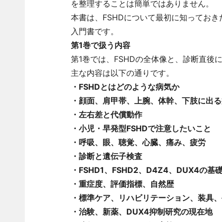
を整理することは簡単ではありません。
本書は、FSHDについて最初に知ってお
入門書です。
第1巻で扱う内容
第1巻では、FSHDの全体像と、診断直
主な内容は以下の通りです。
・FSHDとはどのような病気か
・顔面、肩甲帯、上腕、体幹、下肢に出る
・左右差と代償動作
・小児・早発型FSHDで注意したいこと
・呼吸、眼、聴覚、心臓、痛み、疲労
・診断と遺伝子検査
・FSHD1、FSHD2、D4Z4、DUX4の基
・重症度、評価指標、自然歴
・標準ケア、リハビリテーション、装具、
・治験、新薬、DUX4抑制研究の現在地