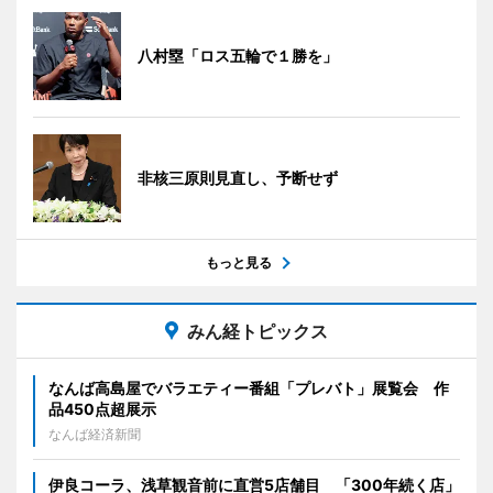
八村塁「ロス五輪で１勝を」
非核三原則見直し、予断せず
もっと見る
みん経トピックス
なんば高島屋でバラエティー番組「プレバト」展覧会 作
品450点超展示
なんば経済新聞
伊良コーラ、浅草観音前に直営5店舗目 「300年続く店」