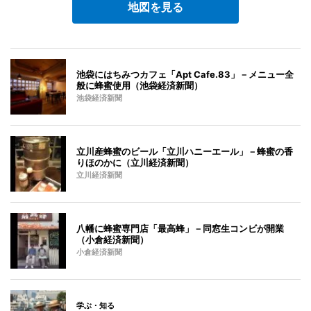
地図を見る
池袋にはちみつカフェ「Apt Cafe.83」－メニュー全
般に蜂蜜使用（池袋経済新聞）
池袋経済新聞
立川産蜂蜜のビール「立川ハニーエール」－蜂蜜の香
りほのかに（立川経済新聞）
立川経済新聞
八幡に蜂蜜専門店「最高蜂」－同窓生コンビが開業
（小倉経済新聞）
小倉経済新聞
学ぶ・知る