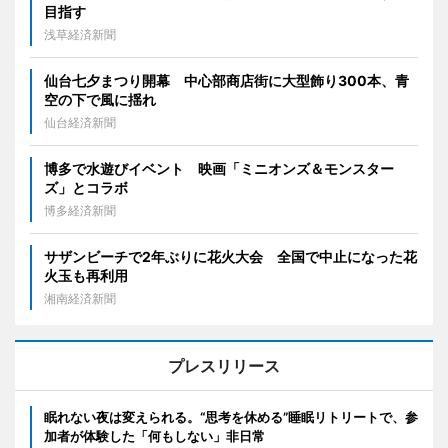
目指す
浅草経済新聞
仙台七夕まつり開幕 中心部商店街に大型飾り300本、青
空の下で風に揺れ
仙台経済新聞
博多で水遊びイベント 映画「ミニオンズ＆モンスター
ズ」とコラボ
博多経済新聞
サザンビーチで2年ぶりに花火大会 全国で中止になった花
火玉も再利用
湘南経済新聞
プレスリリース
眠れない夜は変えられる。“思考を休める”睡眠リトリートで、参
加者が体験した「何もしない」非日常