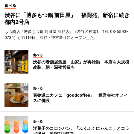
食べる
渋谷に「博多もつ鍋 前田屋」 福岡発、新宿に続き
都内2号店
もつ鍋店「博多もつ鍋 前田屋 渋谷店」（渋谷区神南1、TEL 03-5593-
0734）が7月19日、渋谷・神宮通りにオープンした。
食べる
渋谷の老舗居酒屋「山家」が再始動 本店を大規模
改装、朝・深夜営業も
食べる
表参道にカフェ「goodcoffee」 運営会社オフィ
スに併設
食べる
洋菓子のコロンバン、「ふくふくにゃんこ」とコラ
ボ縁日 原宿2店舗で