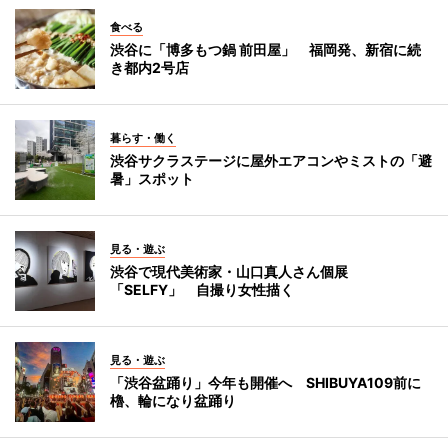
食べる
渋谷に「博多もつ鍋 前田屋」 福岡発、新宿に続
き都内2号店
暮らす・働く
渋谷サクラステージに屋外エアコンやミストの「避
暑」スポット
見る・遊ぶ
渋谷で現代美術家・山口真人さん個展
「SELFY」 自撮り女性描く
見る・遊ぶ
「渋谷盆踊り」今年も開催へ SHIBUYA109前に
櫓、輪になり盆踊り