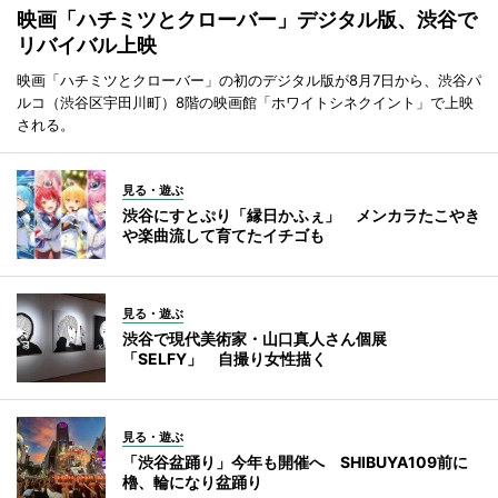
映画「ハチミツとクローバー」デジタル版、渋谷で
リバイバル上映
映画「ハチミツとクローバー」の初のデジタル版が8月7日から、渋谷パ
ルコ（渋谷区宇田川町）8階の映画館「ホワイトシネクイント」で上映
される。
見る・遊ぶ
渋谷にすとぷり「縁日かふぇ」 メンカラたこやき
や楽曲流して育てたイチゴも
見る・遊ぶ
渋谷で現代美術家・山口真人さん個展
「SELFY」 自撮り女性描く
見る・遊ぶ
「渋谷盆踊り」今年も開催へ SHIBUYA109前に
櫓、輪になり盆踊り