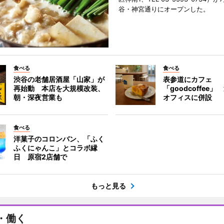
谷・神宮通りにオープンした。
食べる
食べる
渋谷の老舗居酒屋「山家」が
表参道にカフェ
再始動 本店を大規模改装、
「goodcoffee
朝・深夜営業も
オフィスに併設
食べる
洋菓子のコロンバン、「ふく
ふくにゃんこ」とコラボ縁
日 原宿2店舗で
もっと見る
・働く