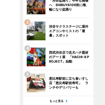
「渋谷盆踊り」今年も開催
へ SHIBUYA109前に櫓、
輪になり盆踊り
渋谷サクラステージに屋外
エアコンやミストの「避
暑」スポット
西武渋谷店で忠犬ハチ題材
のアート展 「HACHI-8 P
ROJECT」始動
恵比寿駅前に立ち食いすし
店「恵比寿駅前寿司」 ラ
ンチやデリバリーも
もっと見る