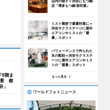
店内の様子＝渋谷にもつ鍋
店「博多もつ鍋 前田屋」
ミスト噴射で避暑対策に＝
渋谷サクラステージに屋外
エアコンやミストの「避
暑」スポット
パフォーマンスで作られた
氷の彫刻＝渋谷サクラステ
ージに屋外エアコンやミス
トの「避暑」スポット
下5階ま
もっと見る
夜景 都
谷」
ワールドフォトニュース