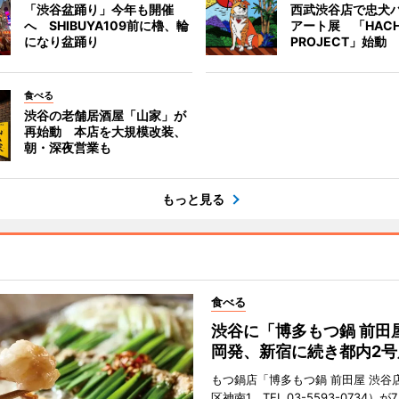
「渋谷盆踊り」今年も開催
西武渋谷店で忠犬
へ SHIBUYA109前に櫓、輪
アート展 「HACH
になり盆踊り
PROJECT」始動
食べる
渋谷の老舗居酒屋「山家」が
再始動 本店を大規模改装、
朝・深夜営業も
もっと見る
食べる
渋谷に「博多もつ鍋 前田
岡発、新宿に続き都内2号
もつ鍋店「博多もつ鍋 前田屋 渋谷
区神南1、TEL 03-5593-0734）が