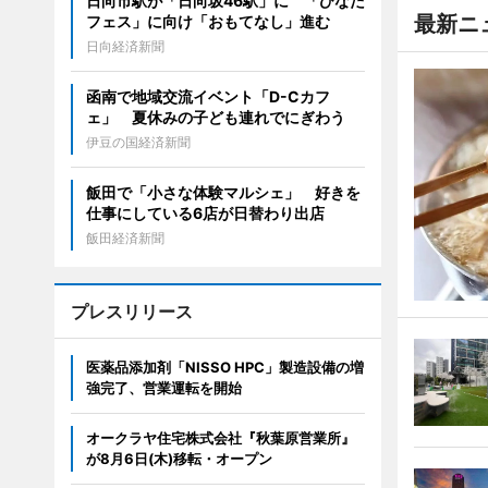
日向市駅が「日向坂46駅」に 「ひなた
最新ニ
フェス」に向け「おもてなし」進む
日向経済新聞
函南で地域交流イベント「D-Cカフ
ェ」 夏休みの子ども連れでにぎわう
伊豆の国経済新聞
飯田で「小さな体験マルシェ」 好きを
仕事にしている6店が日替わり出店
飯田経済新聞
プレスリリース
医薬品添加剤「NISSO HPC」製造設備の増
強完了、営業運転を開始
オークラヤ住宅株式会社『秋葉原営業所』
が8月6日(木)移転・オープン