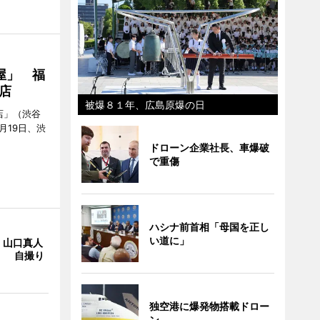
屋」 福
店
被爆８１年、広島原爆の日
店」（渋谷
7月19日、渋
ドローン企業社長、車爆破
で重傷
ハシナ前首相「母国を正し
い道に」
・山口真人
Y」 自撮り
独空港に爆発物搭載ドロー
ン