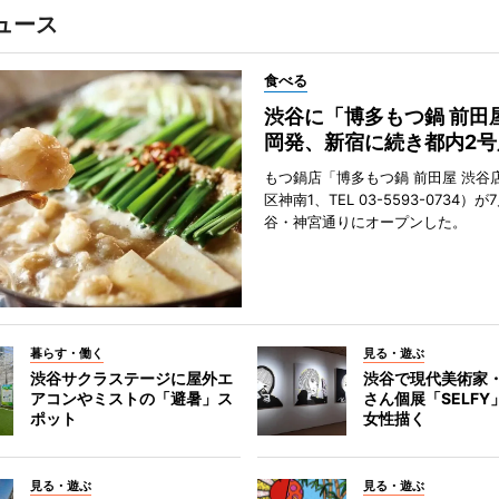
ュース
食べる
渋谷に「博多もつ鍋 前田
岡発、新宿に続き都内2号
もつ鍋店「博多もつ鍋 前田屋 渋谷
区神南1、TEL 03-5593-0734）が
谷・神宮通りにオープンした。
暮らす・働く
見る・遊ぶ
渋谷サクラステージに屋外エ
渋谷で現代美術家
アコンやミストの「避暑」ス
さん個展「SELF
ポット
女性描く
見る・遊ぶ
見る・遊ぶ