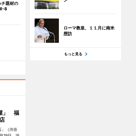
ハチ題材の
I-8
ローマ教皇、１１月に南米
歴訪
もっと見る
屋」 福
店
店」（渋谷
7月19日、渋