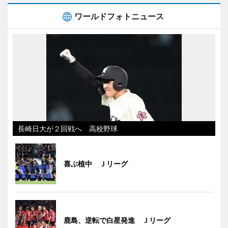
ワールドフォトニュース
長崎日大が２回戦へ 高校野球
喜ぶ植中 Ｊリーグ
鹿島、逆転で白星発進 Ｊリーグ