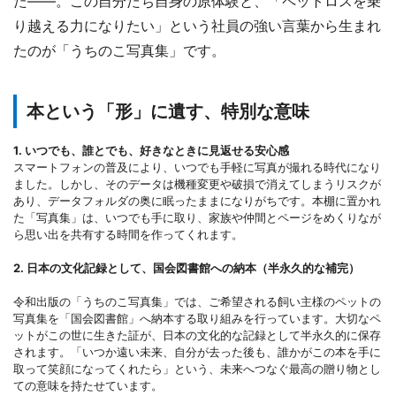
た――。この自分たち自身の原体験と、「ペットロスを乗
り越える力になりたい」という社員の強い言葉から生まれ
たのが「うちのこ写真集」です。
本という「形」に遺す、特別な意味
1. いつでも、誰とでも、好きなときに見返せる安心感
スマートフォンの普及により、いつでも手軽に写真が撮れる時代になり
ました。しかし、そのデータは機種変更や破損で消えてしまうリスクが
あり、データフォルダの奥に眠ったままになりがちです。本棚に置かれ
た「写真集」は、いつでも手に取り、家族や仲間とページをめくりなが
ら思い出を共有する時間を作ってくれます。
2. 日本の文化記録として、国会図書館への納本（半永久的な補完）
令和出版の「うちのこ写真集」では、ご希望される飼い主様のペットの
写真集を「国会図書館」へ納本する取り組みを行っています。大切なペ
ットがこの世に生きた証が、日本の文化的な記録として半永久的に保存
されます。「いつか遠い未来、自分が去った後も、誰かがこの本を手に
取って笑顔になってくれたら」という、未来へつなぐ最高の贈り物とし
ての意味を持たせています。