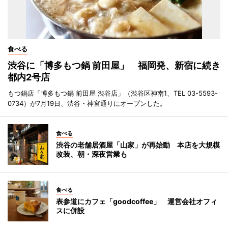
食べる
渋谷に「博多もつ鍋 前田屋」 福岡発、新宿に続き
都内2号店
もつ鍋店「博多もつ鍋 前田屋 渋谷店」（渋谷区神南1、TEL 03-5593-
0734）が7月19日、渋谷・神宮通りにオープンした。
食べる
渋谷の老舗居酒屋「山家」が再始動 本店を大規模
改装、朝・深夜営業も
食べる
表参道にカフェ「goodcoffee」 運営会社オフィ
スに併設