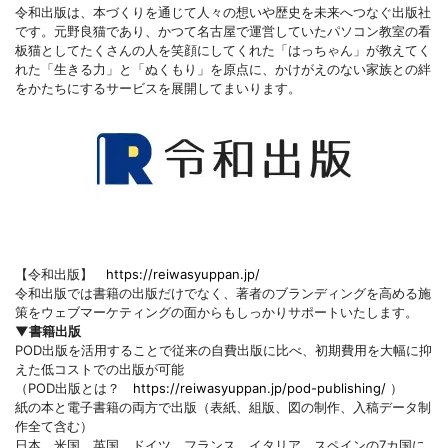
令和出版は、本づくりを通じて人々の想いや歴史を未来へつなぐ出版社
です。元野良猫であり、かつて名古屋で運営していたパソコン教室の看
板猫としてたくさんの人を笑顔にしてくれた「はっちゃん」が教えてく
れた「生きる力」と「ぬくもり」を原点に、かけがえのない家族との絆
をかたちにするサービスを展開してまいります。
【令和出版】
https://reiwasyuppan.jp/
令和出版では書籍の出版だけでなく、著者のブランディングを高める施
策をウェブマーケティングの面からもしっかりサポートいたします。
▼書籍出版
POD出版を活用することで従来の自費出版に比べ、初期費用を大幅に抑
えた低コストでの出版が可能
（POD出版とは？
https://reiwasyuppan.jp/pod-publishing/
）
紙の本と電子書籍の両方で出版（表紙、組版、図の制作、入稿データ制
作全て含む）
日本、米国、英国、ドイツ、フランス、イタリア、スペインの7カ国に