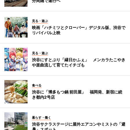
分間隔で運行へ
見る・遊ぶ
映画「ハチミツとクローバー」デジタル版、渋谷で
リバイバル上映
見る・遊ぶ
渋谷にすとぷり「縁日かふぇ」 メンカラたこやき
や楽曲流して育てたイチゴも
食べる
渋谷に「博多もつ鍋 前田屋」 福岡発、新宿に続
き都内2号店
暮らす・働く
渋谷サクラステージに屋外エアコンやミストの「避
暑」スポット