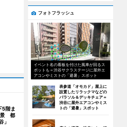
フォトフラッシュ
イベント名の看板を付けた風車が回るス
ポットも＝渋谷サクラステージに屋外エ
アコンやミストの「避暑」スポット
表参道「オモカド」屋上に
設置したリラックマなどの
パラソル＆デッキチェア＝
渋谷に屋外エアコンやミス
トの「避暑」スポット
下5階ま
夜景 都
谷」