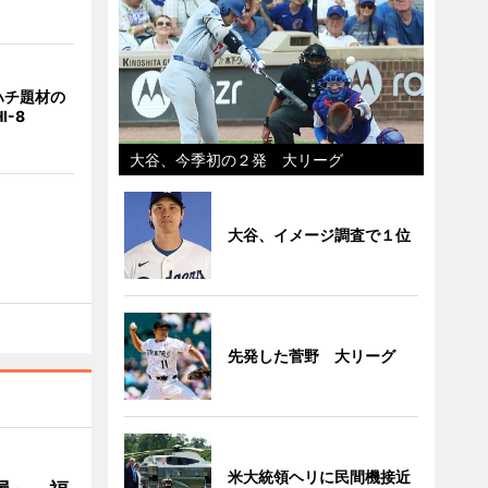
ハチ題材の
I-8
大谷、今季初の２発 大リーグ
大谷、イメージ調査で１位
先発した菅野 大リーグ
米大統領ヘリに民間機接近