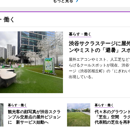
もっと見る
・働く
暮らす・働く
渋谷サクラステージに屋
ンやミストの「避暑」ス
屋外エアコンやミスト、人工芝など
らげるクールスポットが現在、渋谷
ージ（渋谷区桜丘町）の「にぎわいS
出現している。
暮らす・働く
暮らす・働く
観光客の顔写真が渋谷スクラ
代々木のグラウン
ンブル交差点の屋外ビジョン
「芝生」空間 ラ
に 新サービス始動へ
代表戦の芝生を再