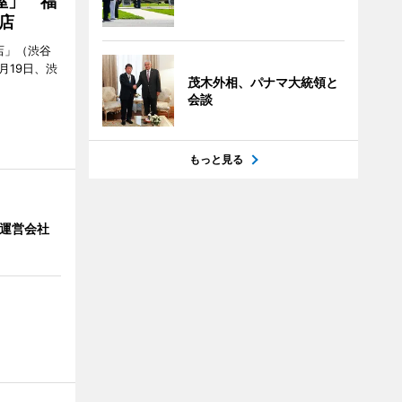
屋」 福
店
店」（渋谷
7月19日、渋
茂木外相、パナマ大統領と
会談
もっと見る
」 運営会社