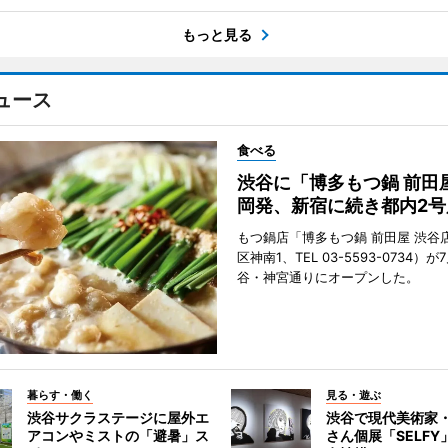
もっと見る
ュース
食べる
渋谷に「博多もつ鍋 前田
岡発、新宿に続き都内2号
もつ鍋店「博多もつ鍋 前田屋 渋谷
区神南1、TEL 03-5593-0734）が
谷・神宮通りにオープンした。
暮らす・働く
見る・遊ぶ
渋谷サクラステージに屋外エ
渋谷で現代美術家
アコンやミストの「避暑」ス
さん個展「SELF