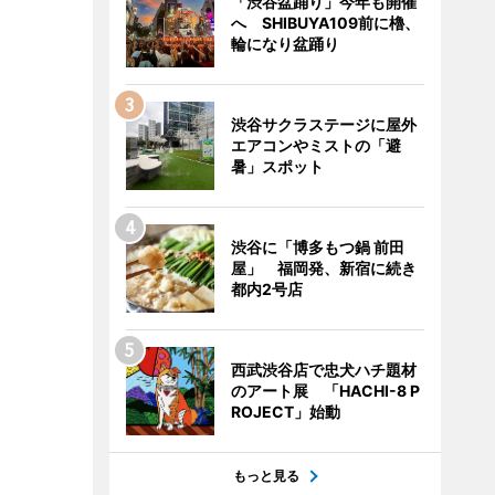
「渋谷盆踊り」今年も開催
へ SHIBUYA109前に櫓、
輪になり盆踊り
渋谷サクラステージに屋外
エアコンやミストの「避
暑」スポット
渋谷に「博多もつ鍋 前田
屋」 福岡発、新宿に続き
都内2号店
西武渋谷店で忠犬ハチ題材
のアート展 「HACHI-8 P
ROJECT」始動
もっと見る