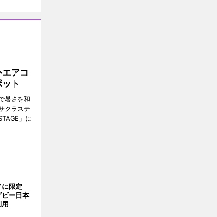
外エアコ
ポット
で暑さを和
サクラステ
TAGE」に
ドに限定
グビー日本
利用