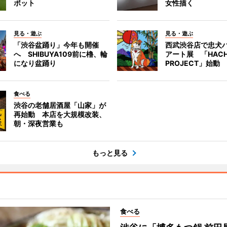
ポット
女性描く
見る・遊ぶ
見る・遊ぶ
「渋谷盆踊り」今年も開催
西武渋谷店で忠犬
へ SHIBUYA109前に櫓、輪
アート展 「HACH
になり盆踊り
PROJECT」始動
食べる
渋谷の老舗居酒屋「山家」が
再始動 本店を大規模改装、
朝・深夜営業も
もっと見る
食べる