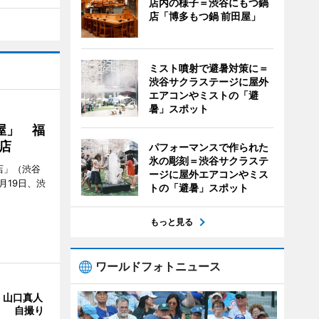
店内の様子＝渋谷にもつ鍋
店「博多もつ鍋 前田屋」
ミスト噴射で避暑対策に＝
渋谷サクラステージに屋外
エアコンやミストの「避
暑」スポット
屋」 福
店
パフォーマンスで作られた
氷の彫刻＝渋谷サクラステ
店」（渋谷
ージに屋外エアコンやミス
7月19日、渋
トの「避暑」スポット
もっと見る
ワールドフォトニュース
・山口真人
Y」 自撮り