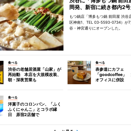
渋谷に「博多もつ鍋 前田
岡発、新宿に続き都内2号
もつ鍋店「博多もつ鍋 前田屋 渋谷
区神南1、TEL 03-5593-0734）が
谷・神宮通りにオープンした。
食べる
食べる
渋谷の老舗居酒屋「山家」が
表参道にカフェ
再始動 本店を大規模改装、
「goodcoffee
朝・深夜営業も
オフィスに併設
食べる
洋菓子のコロンバン、「ふく
ふくにゃんこ」とコラボ縁
日 原宿2店舗で