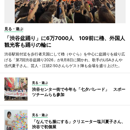
見る・遊ぶ
「渋谷盆踊り」に6万7000人 109前に櫓、外国人
観光客も踊りの輪に
渋谷駅前付近を歩行者天国にして櫓（やぐら）を中心に盆踊りを繰り広
げる「第7回渋谷盆踊り2026」が8月8日に開かれ、歌手のLiSAさんや
伍代夏子さん、芸人・江頭2:50さんらゲスト陣も会場を盛り上げた。
見る・遊ぶ
渋谷センター街で今年も「七夕パレード」 スポー
ツチームらも参加
見る・遊ぶ
「なんでも服にする」クリエーター塩川夏子さん、
渋谷で初個展