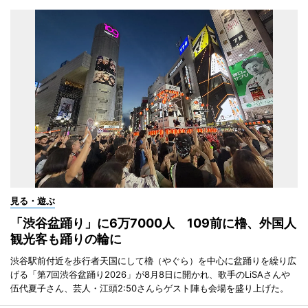
見る・遊ぶ
「渋谷盆踊り」に6万7000人 109前に櫓、外国人
観光客も踊りの輪に
渋谷駅前付近を歩行者天国にして櫓（やぐら）を中心に盆踊りを繰り広
げる「第7回渋谷盆踊り2026」が8月8日に開かれ、歌手のLiSAさんや
伍代夏子さん、芸人・江頭2:50さんらゲスト陣も会場を盛り上げた。