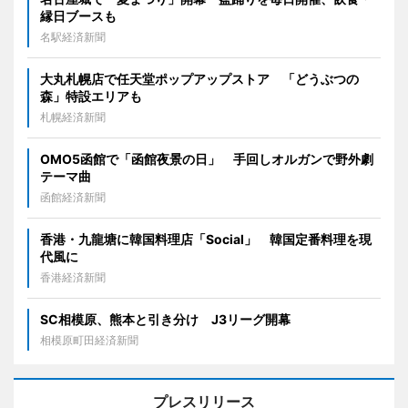
縁日ブースも
名駅経済新聞
大丸札幌店で任天堂ポップアップストア 「どうぶつの
森」特設エリアも
札幌経済新聞
OMO5函館で「函館夜景の日」 手回しオルガンで野外劇
テーマ曲
函館経済新聞
香港・九龍塘に韓国料理店「Social」 韓国定番料理を現
代風に
香港経済新聞
SC相模原、熊本と引き分け J3リーグ開幕
相模原町田経済新聞
プレスリリース