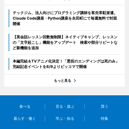
テックジム、法人向けにプログラミング講師を客先常駐派遣。
Claude Code講座・Python講座を永田町にて毎週無料で対面
開催
【英会話レッスン回数無制限】ネイティブキャンプ、レッスン
の「文字起こし」機能をアップデート 検索や部分リピートな
ど新機能を追加
本編完結＆TVアニメ化決定！「悪役のエンディングは死のみ」
完結記念イベントを8/9よりピッコマで開催
もっと見る
食べる
見る・遊ぶ
買う
暮らす・働く
学ぶ・知る
特集