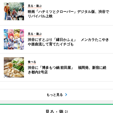
見る・遊ぶ
映画「ハチミツとクローバー」デジタル版、渋谷で
リバイバル上映
見る・遊ぶ
渋谷にすとぷり「縁日かふぇ」 メンカラたこやき
や楽曲流して育てたイチゴも
食べる
渋谷に「博多もつ鍋 前田屋」 福岡発、新宿に続
き都内2号店
もっと見る
見る・遊ぶ