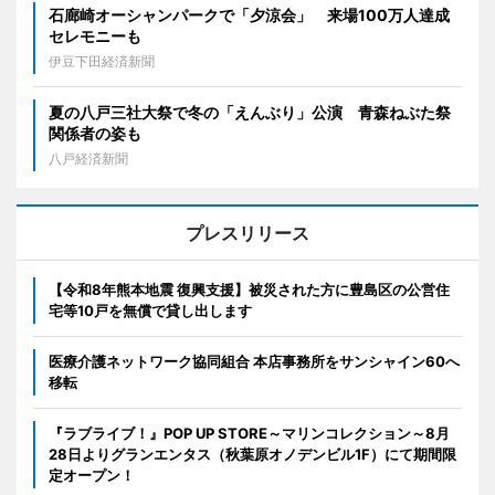
石廊崎オーシャンパークで「夕涼会」 来場100万人達成
セレモニーも
伊豆下田経済新聞
夏の八戸三社大祭で冬の「えんぶり」公演 青森ねぶた祭
関係者の姿も
八戸経済新聞
プレスリリース
【令和8年熊本地震 復興支援】被災された方に豊島区の公営住
宅等10戸を無償で貸し出します
医療介護ネットワーク協同組合 本店事務所をサンシャイン60へ
移転
『ラブライブ！』POP UP STORE～マリンコレクション～8月
28日よりグランエンタス（秋葉原オノデンビル1F）にて期間限
定オープン！