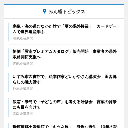
みん経トピックス
宗像・海の道むなかた館で「夏の課外授業」 カードゲー
ムで世界遺産学ぶ
宗像経済新聞
恒例「雲南プレミアムカタログ」販売開始 事業者の県外
販路開拓支援へ
雲南経済新聞
いすみ市図書館で、絵本作家どいかやさん講演会 田舎暮
らしの魅力話す
外房経済新聞
飯南・来島で「子どもの声」を考える研修会 言葉の背景
にも目を向けて
雲南経済新聞
瑞穂町郷土資料館で「キツネ展」 身近な野生、10年の記