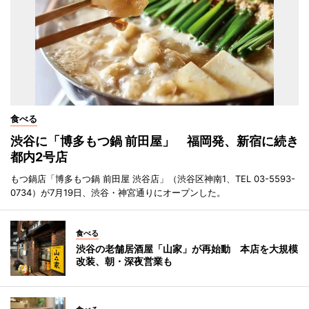
食べる
渋谷に「博多もつ鍋 前田屋」 福岡発、新宿に続き
都内2号店
もつ鍋店「博多もつ鍋 前田屋 渋谷店」（渋谷区神南1、TEL 03-5593-
0734）が7月19日、渋谷・神宮通りにオープンした。
食べる
渋谷の老舗居酒屋「山家」が再始動 本店を大規模
改装、朝・深夜営業も