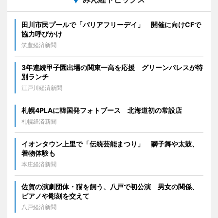
田川市民プールで「バリアフリーデイ」 開催に向けCFで
協力呼びかけ
筑豊経済新聞
3年連続甲子園出場の関東一高を応援 グリーンパレスが特
別ランチ
江戸川経済新聞
札幌4PLAに韓国発フォトブース 北海道初の常設店
札幌経済新聞
イオンタウン上里で「伝統芸能まつり」 獅子舞や太鼓、
着物体験も
本庄経済新聞
佐賀の演劇団体・猫を飼う、八戸で初公演 男女の関係、
ピアノや彫刻を交えて
八戸経済新聞