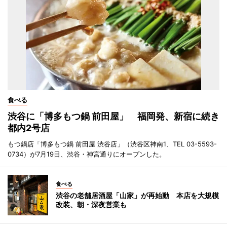
食べる
渋谷に「博多もつ鍋 前田屋」 福岡発、新宿に続き
都内2号店
もつ鍋店「博多もつ鍋 前田屋 渋谷店」（渋谷区神南1、TEL 03-5593-
0734）が7月19日、渋谷・神宮通りにオープンした。
食べる
渋谷の老舗居酒屋「山家」が再始動 本店を大規模
改装、朝・深夜営業も