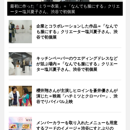
最初に作った「ミラー衣装」＝「なんでも服にする」クリエ
ーター塩川夏子さん、渋谷で初個展
企業とコラボレーションした作品＝「なんで
も服にする」クリエーター塩川夏子さん、渋
谷で初個展
キッチンペーパーのウエディングドレスなど
が並ぶ場内＝「なんでも服にする」クリエー
ター塩川夏子さん、渋谷で初個展
櫻井翔さんが主演しヒロインを蒼井優さんが
演じた＝映画「ハチミツとクローバー」、渋
谷でリバイバル上映
メンバーカラーを取り入れたメニューも用意
するフードのイメージ＝渋谷にすとぷりの