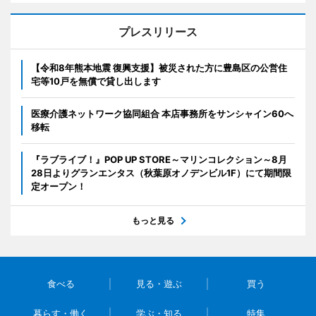
プレスリリース
【令和8年熊本地震 復興支援】被災された方に豊島区の公営住
宅等10戸を無償で貸し出します
医療介護ネットワーク協同組合 本店事務所をサンシャイン60へ
移転
『ラブライブ！』POP UP STORE～マリンコレクション～8月
28日よりグランエンタス（秋葉原オノデンビル1F）にて期間限
定オープン！
もっと見る
食べる
見る・遊ぶ
買う
暮らす・働く
学ぶ・知る
特集