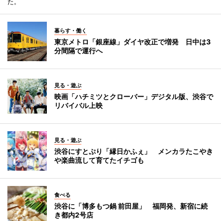
た。
暮らす・働く
東京メトロ「銀座線」ダイヤ改正で増発 日中は3
分間隔で運行へ
見る・遊ぶ
映画「ハチミツとクローバー」デジタル版、渋谷で
リバイバル上映
見る・遊ぶ
渋谷にすとぷり「縁日かふぇ」 メンカラたこやき
や楽曲流して育てたイチゴも
食べる
渋谷に「博多もつ鍋 前田屋」 福岡発、新宿に続
き都内2号店