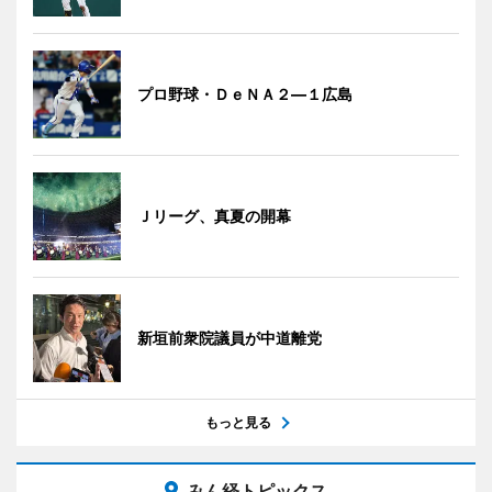
プロ野球・ＤｅＮＡ２―１広島
Ｊリーグ、真夏の開幕
新垣前衆院議員が中道離党
もっと見る
みん経トピックス