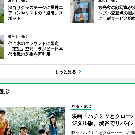
暮らす・働く
暮らす・働く
渋谷サクラステージに屋外エ
観光客の顔写真が
アコンやミストの「避暑」ス
ンブル交差点の屋
ポット
に 新サービス始
暮らす・働く
代々木のグラウンドに限定
「芝生」空間 ラグビー日本
代表戦の芝生を再利用
もっと見る
遊ぶ
見る・遊ぶ
映画「ハチミツとクロー
ジタル版、渋谷でリバイ
映画「ハチミツとクローバー」の初