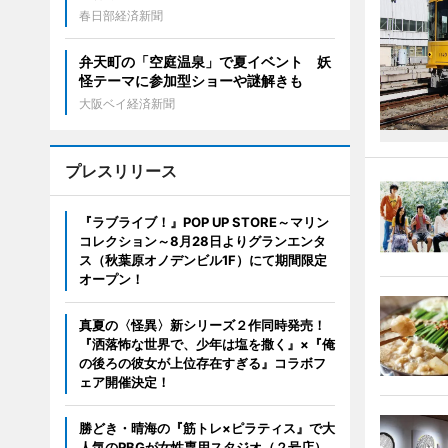
春日部経済新聞
弁天町の「空庭温泉」で夏イベント 妖
怪テーマに参加型ショーや謎解きも
大阪ベイ経済新聞
プレスリリース
『ラブライブ！』POP UP STORE～マリン
コレクション～8月28日よりグランエンタ
ス（秋葉原オノデンビル1F）にて期間限定
オープン！
真夏の〈怪異〉新シリーズ２作同時発売！
『洒落怖な世界で、少年は塩を撒く』×『俺
の後ろの彼女が上位存在すぎる』コラボフ
ェア開催決定！
勝どき・晴海の『筋トレ×ピラティス』で大
人気のPBGが女性専用スタジオ（２号店）