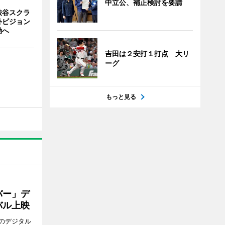
中立公、補正検討を要請
渋谷スクラ
外ビジョン
動へ
吉田は２安打１打点 大リ
ーグ
もっと見る
バー」デ
バル上映
のデジタル