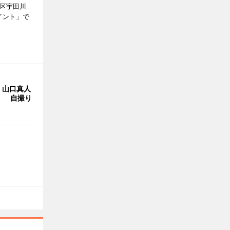
谷区宇田川
イント」で
・山口真人
Y」 自撮り