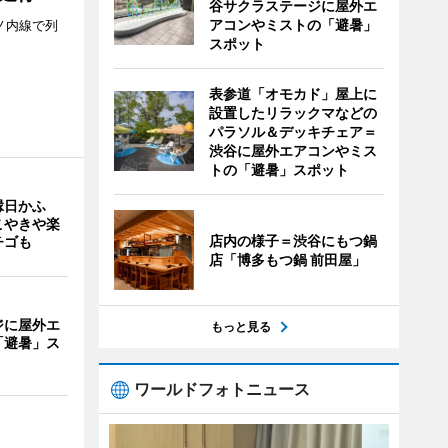
谷サクラステージに屋外エ
アコンやミストの「避暑」
ノ内線で列
スポット
表参道「オモカド」屋上に
設置したリラックマなどの
パラソル＆デッキチェア＝
渋谷に屋外エアコンやミス
トの「避暑」スポット
縁日かふ
こやきや楽
店内の様子＝渋谷にもつ鍋
チゴも
店「博多もつ鍋 前田屋」
ジに屋外エ
もっと見る
「避暑」ス
ワールドフォトニュース