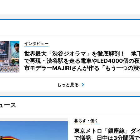
インタビュー
世界最大「渋谷ジオラマ」を徹底解剖！ 地
で再現・渋谷駅を走る電車やLED4000個の
市モデラーMAJIRIさんが作る「もう一つの渋
もっと見る
ュース
暮らす・働く
東京メトロ「銀座線」ダ
で増発 日中は3分間隔で