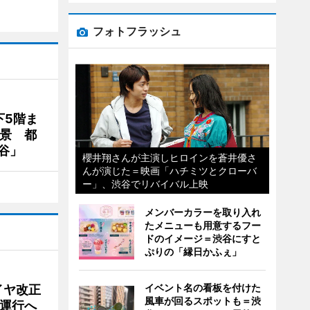
フォトフラッシュ
下5階ま
夜景 都
谷」
櫻井翔さんが主演しヒロインを蒼井優さ
んが演じた＝映画「ハチミツとクローバ
ー」、渋谷でリバイバル上映
メンバーカラーを取り入れ
たメニューも用意するフー
ドのイメージ＝渋谷にすと
ぷりの「縁日かふぇ」
イベント名の看板を付けた
イヤ改正
風車が回るスポットも＝渋
運行へ