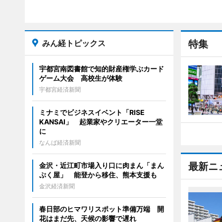
みん経トピックス
特集
宇都宮南図書館で知的財産権学ぶカード
ゲーム大会 高校生が体験
宇都宮経済新聞
ミナミでビジネスイベント「RISE
KANSAI」 起業家やクリエーター一堂
に
なんば経済新聞
最新ニ
金沢・近江町市場入り口に肉まん「まん
ぷく屋」 能登から移住、熊本支援も
金沢経済新聞
春日部のヒマワリスポット準備万端 開
花はまだ先、天候の影響で遅れ