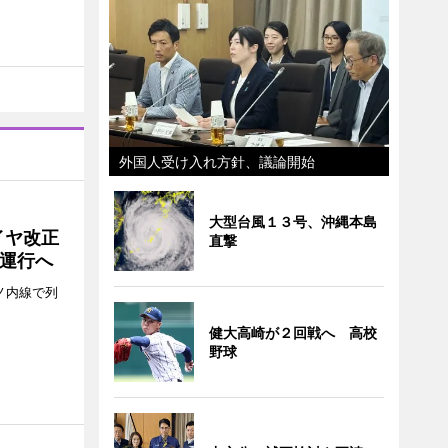
外国人受け入れ方針、議論開始
大型台風１３号、沖縄本島
イヤ改正
直撃
運行へ
ノ内線で列
健大高崎が２回戦へ 高校
野球