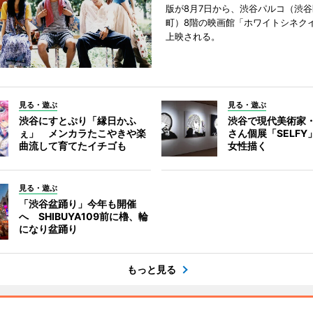
版が8月7日から、渋谷パルコ（渋
町）8階の映画館「ホワイトシネク
上映される。
見る・遊ぶ
見る・遊ぶ
渋谷にすとぷり「縁日かふ
渋谷で現代美術家
ぇ」 メンカラたこやきや楽
さん個展「SELF
曲流して育てたイチゴも
女性描く
見る・遊ぶ
「渋谷盆踊り」今年も開催
へ SHIBUYA109前に櫓、輪
になり盆踊り
もっと見る