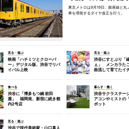
東京メトロは9月19日、銀座線と丸
車を増発するダイヤ改正を行う。
見る・遊ぶ
見る・遊ぶ
映画「ハチミツとクローバ
渋谷にすとぷり「
ー」デジタル版、渋谷でリバ
ぇ」 メンカラた
イバル上映
曲流して育てたイ
食べる
暮らす・働く
渋谷に「博多もつ鍋 前田
渋谷サクラステー
屋」 福岡発、新宿に続き都
アコンやミストの
内2号店
ポット
見る・遊ぶ
渋谷で現代美術家・山口真人