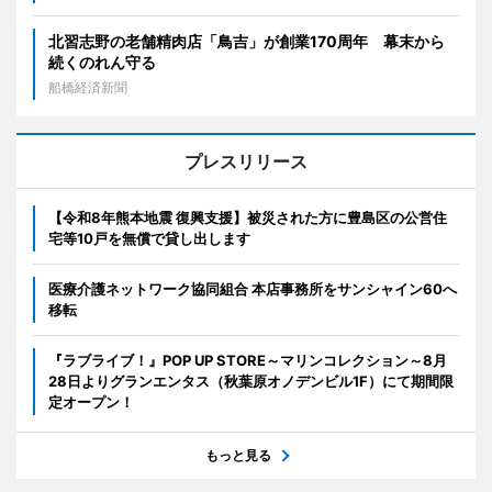
北習志野の老舗精肉店「鳥吉」が創業170周年 幕末から
続くのれん守る
船橋経済新聞
プレスリリース
【令和8年熊本地震 復興支援】被災された方に豊島区の公営住
宅等10戸を無償で貸し出します
医療介護ネットワーク協同組合 本店事務所をサンシャイン60へ
移転
『ラブライブ！』POP UP STORE～マリンコレクション～8月
28日よりグランエンタス（秋葉原オノデンビル1F）にて期間限
定オープン！
もっと見る