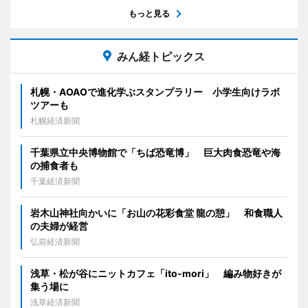
もっと見る
みん経トピックス
札幌・AOAOで進化学ぶスタンプラリー 小学生向けラボ
ツアーも
札幌経済新聞
千葉県立中央博物館で「ちば恐竜博」 巨大肉食恐竜や海
の捕食者も
千葉経済新聞
岩木山神社向かいに「お山の花彩食堂 龍の憩」 和食職人
の夫婦が経営
弘前経済新聞
浅草・松が谷にニットカフェ「ito-mori」 編み物好きが
集う場に
浅草経済新聞