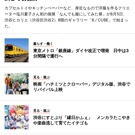
カプセルトイやキッチンペーパーなど、身近なもので洋服を作るクリエ
ーター塩川夏子さん初の個展「なんでも服にしてみた展」が8月5日、
渋谷ヒカリエ（渋谷区渋谷2）8階のギャラリー「8／CUBE」で始まっ
た。
暮らす・働く
東京メトロ「銀座線」ダイヤ改正で増発 日中は3
分間隔で運行へ
見る・遊ぶ
映画「ハチミツとクローバー」デジタル版、渋谷で
リバイバル上映
見る・遊ぶ
渋谷にすとぷり「縁日かふぇ」 メンカラたこやき
や楽曲流して育てたイチゴも