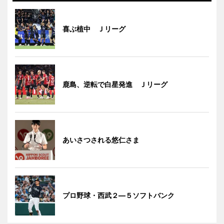
喜ぶ植中 Ｊリーグ
鹿島、逆転で白星発進 Ｊリーグ
あいさつされる悠仁さま
プロ野球・西武２―５ソフトバンク