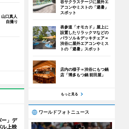
谷サクラステージに屋外エ
アコンやミストの「避暑」
スポット
・山口真人
Y」 自撮り
表参道「オモカド」屋上に
設置したリラックマなどの
パラソル＆デッキチェア＝
渋谷に屋外エアコンやミス
トの「避暑」スポット
店内の様子＝渋谷にもつ鍋
店「博多もつ鍋 前田屋」
もっと見る
ワールドフォトニュース
バー」デ
バル上映