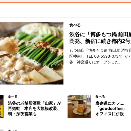
食べる
渋谷に「博多もつ鍋 前田
岡発、新宿に続き都内2号
もつ鍋店「博多もつ鍋 前田屋 渋谷
区神南1、TEL 03-5593-0734）が
谷・神宮通りにオープンした。
食べる
食べる
渋谷の老舗居酒屋「山家」が
表参道にカフェ
再始動 本店を大規模改装、
「goodcoffee
朝・深夜営業も
オフィスに併設