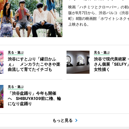
映画「ハチミツとクローバー」の初
版が8月7日から、渋谷パルコ（渋
町）8階の映画館「ホワイトシネク
上映される。
見る・遊ぶ
見る・遊ぶ
渋谷にすとぷり「縁日かふ
渋谷で現代美術家
ぇ」 メンカラたこやきや楽
さん個展「SELF
曲流して育てたイチゴも
女性描く
見る・遊ぶ
「渋谷盆踊り」今年も開催
へ SHIBUYA109前に櫓、輪
になり盆踊り
もっと見る