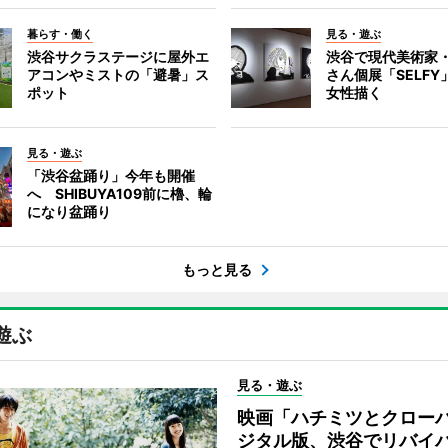
暮らす・働く
見る・遊ぶ
渋谷サクラステージに屋外エ
渋谷で現代美術家
アコンやミストの「避暑」ス
さん個展「SELF
ポット
女性描く
見る・遊ぶ
「渋谷盆踊り」今年も開催
へ SHIBUYA109前に櫓、輪
になり盆踊り
もっと見る
遊ぶ
見る・遊ぶ
映画「ハチミツとクロー
ジタル版、渋谷でリバイ