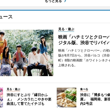
もっと見る
ュース
見る・遊ぶ
映画「ハチミツとクロー
ジタル版、渋谷でリバイ
映画「ハチミツとクローバー」の初
版が8月7日から、渋谷パルコ（渋
町）8階の映画館「ホワイトシネク
上映される。
見る・遊ぶ
食べる
渋谷にすとぷり「縁日かふ
渋谷に「博多もつ鍋
ぇ」 メンカラたこやきや楽
屋」 福岡発、新
曲流して育てたイチゴも
内2号店