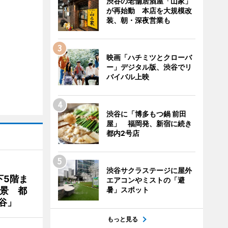
渋谷の老舗居酒屋「山家」
が再始動 本店を大規模改
装、朝・深夜営業も
映画「ハチミツとクローバ
ー」デジタル版、渋谷でリ
バイバル上映
渋谷に「博多もつ鍋 前田
屋」 福岡発、新宿に続き
都内2号店
渋谷サクラステージに屋外
下5階ま
エアコンやミストの「避
夜景 都
暑」スポット
谷」
もっと見る