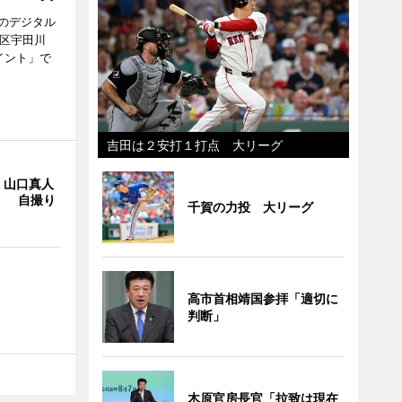
のデジタル
谷区宇田川
イント」で
吉田は２安打１打点 大リーグ
・山口真人
Y」 自撮り
千賀の力投 大リーグ
高市首相靖国参拝「適切に
判断」
木原官房長官「拉致は現在