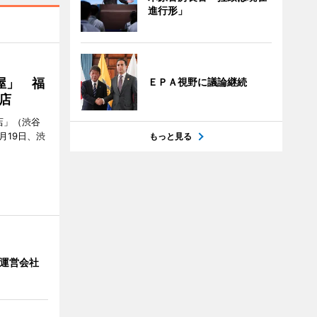
進行形」
屋」 福
ＥＰＡ視野に議論継続
店
店」（渋谷
7月19日、渋
もっと見る
」 運営会社