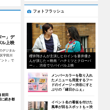
フォトフラッシュ
バー」デ
バル上映
のデジタル
谷区宇田川
櫻井翔さんが主演しヒロインを蒼井優さ
イント」で
んが演じた＝映画「ハチミツとクローバ
ー」、渋谷でリバイバル上映
メンバーカラーを取り入れ
たメニューも用意するフー
ドのイメージ＝渋谷にすと
ぷりの「縁日かふぇ」
 前田
宿に続き都
イベント名の看板を付けた
風車が回るスポットも＝渋