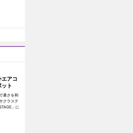
外エアコ
ポット
で暑さを和
サクラステ
TAGE」に