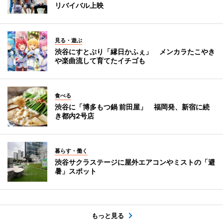
リバイバル上映
見る・遊ぶ
渋谷にすとぷり「縁日かふぇ」 メンカラたこやき
や楽曲流して育てたイチゴも
食べる
渋谷に「博多もつ鍋 前田屋」 福岡発、新宿に続
き都内2号店
暮らす・働く
渋谷サクラステージに屋外エアコンやミストの「避
暑」スポット
もっと見る