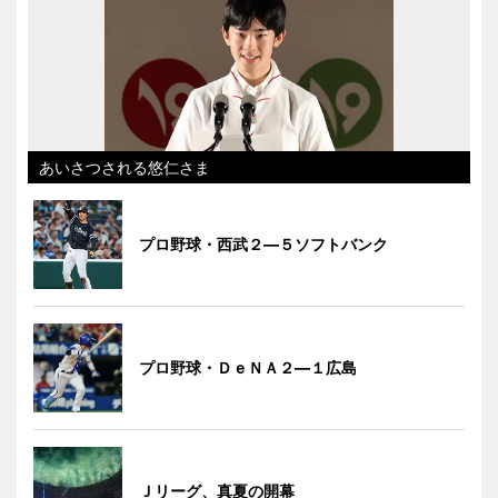
あいさつされる悠仁さま
プロ野球・西武２―５ソフトバンク
プロ野球・ＤｅＮＡ２―１広島
Ｊリーグ、真夏の開幕