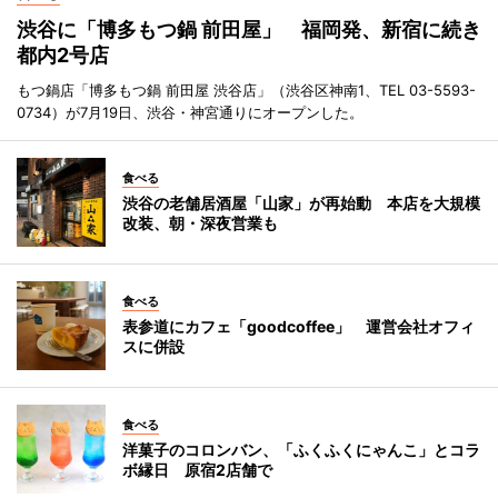
渋谷に「博多もつ鍋 前田屋」 福岡発、新宿に続き
都内2号店
もつ鍋店「博多もつ鍋 前田屋 渋谷店」（渋谷区神南1、TEL 03-5593-
0734）が7月19日、渋谷・神宮通りにオープンした。
食べる
渋谷の老舗居酒屋「山家」が再始動 本店を大規模
改装、朝・深夜営業も
食べる
表参道にカフェ「goodcoffee」 運営会社オフィ
スに併設
食べる
洋菓子のコロンバン、「ふくふくにゃんこ」とコラ
ボ縁日 原宿2店舗で