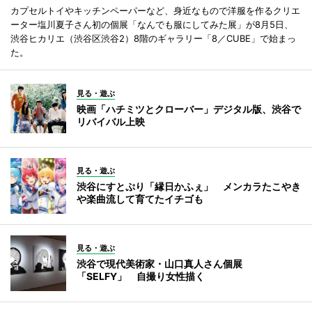
カプセルトイやキッチンペーパーなど、身近なもので洋服を作るクリエ
ーター塩川夏子さん初の個展「なんでも服にしてみた展」が8月5日、
渋谷ヒカリエ（渋谷区渋谷2）8階のギャラリー「8／CUBE」で始まっ
た。
見る・遊ぶ
映画「ハチミツとクローバー」デジタル版、渋谷で
リバイバル上映
見る・遊ぶ
渋谷にすとぷり「縁日かふぇ」 メンカラたこやき
や楽曲流して育てたイチゴも
見る・遊ぶ
渋谷で現代美術家・山口真人さん個展
「SELFY」 自撮り女性描く