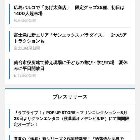
広島パルコで「あげ太商店」 限定グッズ35種、初日は
1400人超来場
広島経済新聞
富士急に新エリア「サンエックス パラダイス」 2つのア
トラクションも
富士山経済新聞
仙台市役所建て替え現場に子どもの遊び・学びの場 夏休
みに平日開放日
仙台経済新聞
プレスリリース
『ラブライブ！』POP UP STORE～マリンコレクション～8月
28日よりグランエンタス（秋葉原オノデンビル1F）にて期間限
定オープン！
真夏の〈怪異〉新シリーズ２作同時発売！『洒落怖な世界で、