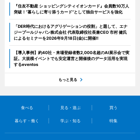
『住友不動産 ショッピングシティイオンカード』会員数10万人
突破！“暮らしに寄り添うカード”として独自サービスを強化
「DER時代におけるアグリゲーションの役割」と題して、エナ
ジープールジャパン株式会社 代表取締役社長兼CEO 市村 健氏
によるセミナーを2026年9月18日(金)に開催!!
【導入事例】約40社・来場登録者数2,000名超のAI展示会で実
証。大規模イベントでも安定運営と開催後のデータ活用を実現
するeventos
もっと見る
食べる
見る・遊ぶ
買う
暮らす・働く
学ぶ・知る
特集