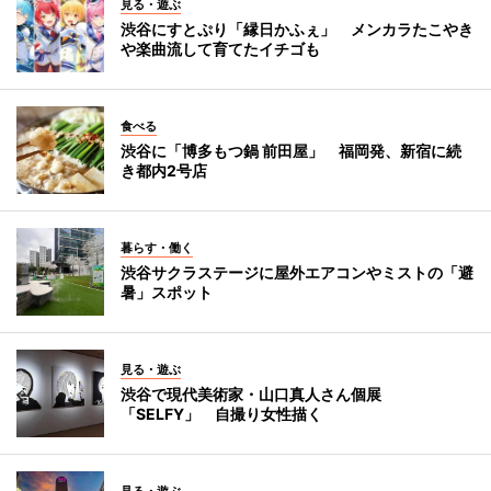
見る・遊ぶ
渋谷にすとぷり「縁日かふぇ」 メンカラたこやき
や楽曲流して育てたイチゴも
食べる
渋谷に「博多もつ鍋 前田屋」 福岡発、新宿に続
き都内2号店
暮らす・働く
渋谷サクラステージに屋外エアコンやミストの「避
暑」スポット
見る・遊ぶ
渋谷で現代美術家・山口真人さん個展
「SELFY」 自撮り女性描く
見る・遊ぶ