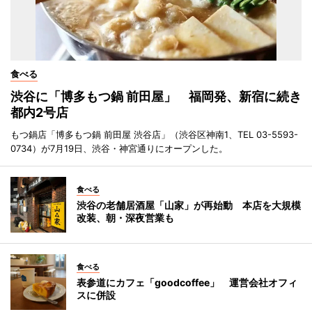
食べる
渋谷に「博多もつ鍋 前田屋」 福岡発、新宿に続き
都内2号店
もつ鍋店「博多もつ鍋 前田屋 渋谷店」（渋谷区神南1、TEL 03-5593-
0734）が7月19日、渋谷・神宮通りにオープンした。
食べる
渋谷の老舗居酒屋「山家」が再始動 本店を大規模
改装、朝・深夜営業も
食べる
表参道にカフェ「goodcoffee」 運営会社オフィ
スに併設