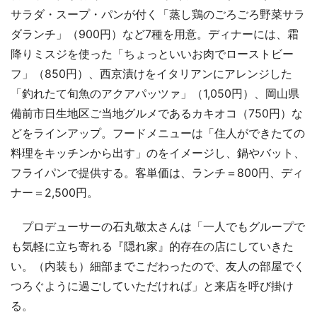
サラダ・スープ・パンが付く「蒸し鶏のごろごろ野菜サラ
ダランチ」（900円）など7種を用意。ディナーには、霜
降りミスジを使った「ちょっといいお肉でローストビー
フ」（850円）、西京漬けをイタリアンにアレンジした
「釣れたて旬魚のアクアパッツァ」（1,050円）、岡山県
備前市日生地区ご当地グルメであるカキオコ（750円）な
どをラインアップ。フードメニューは「住人ができたての
料理をキッチンから出す」のをイメージし、鍋やバット、
フライパンで提供する。客単価は、ランチ＝800円、ディ
ナー＝2,500円。
プロデューサーの石丸敬太さんは「一人でもグループで
も気軽に立ち寄れる『隠れ家』的存在の店にしていきた
い。（内装も）細部までこだわったので、友人の部屋でく
つろぐように過ごしていただければ」と来店を呼び掛け
る。