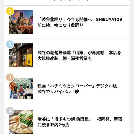
「渋谷盆踊り」今年も開催へ SHIBUYA109
前に櫓、輪になり盆踊り
渋谷の老舗居酒屋「山家」が再始動 本店を
大規模改装、朝・深夜営業も
映画「ハチミツとクローバー」デジタル版、
渋谷でリバイバル上映
渋谷に「博多もつ鍋 前田屋」 福岡発、新宿
に続き都内2号店