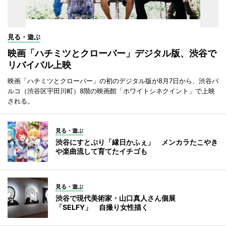
見る・遊ぶ
映画「ハチミツとクローバー」デジタル版、渋谷で
リバイバル上映
映画「ハチミツとクローバー」の初のデジタル版が8月7日から、渋谷パ
ルコ（渋谷区宇田川町）8階の映画館「ホワイトシネクイント」で上映
される。
見る・遊ぶ
渋谷にすとぷり「縁日かふぇ」 メンカラたこやき
や楽曲流して育てたイチゴも
見る・遊ぶ
渋谷で現代美術家・山口真人さん個展
「SELFY」 自撮り女性描く