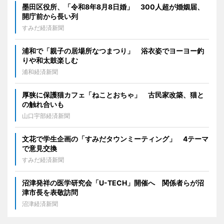
墨田区役所、「令和8年8月8日婚」 300人超が婚姻届、
開庁前から長い列
すみだ経済新聞
浦和で「親子の居場所なつまつり」 浴衣姿でヨーヨー釣
りや和太鼓楽しむ
浦和経済新聞
厚狭に保護猫カフェ「ねことおちゃ」 古民家改築、猫と
の触れ合いも
山口宇部経済新聞
文花で学生企画の「すみだタウンミーティング」 4テーマ
で意見交換
すみだ経済新聞
沼津発祥の医学研究会「U-TECH」開催へ 関係者らが沼
津市長を表敬訪問
沼津経済新聞