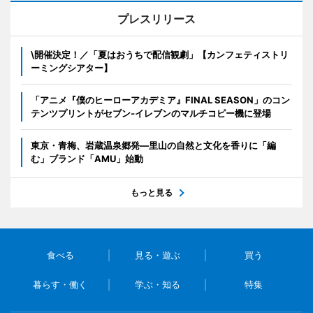
プレスリリース
\開催決定！／「夏はおうちで配信観劇」【カンフェティストリ
ーミングシアター】
「アニメ『僕のヒーローアカデミア』FINAL SEASON」のコン
テンツプリントがセブン‐イレブンのマルチコピー機に登場
東京・青梅、岩蔵温泉郷発―里山の自然と文化を香りに「編
む」ブランド「AMU」始動
もっと見る
食べる
見る・遊ぶ
買う
暮らす・働く
学ぶ・知る
特集