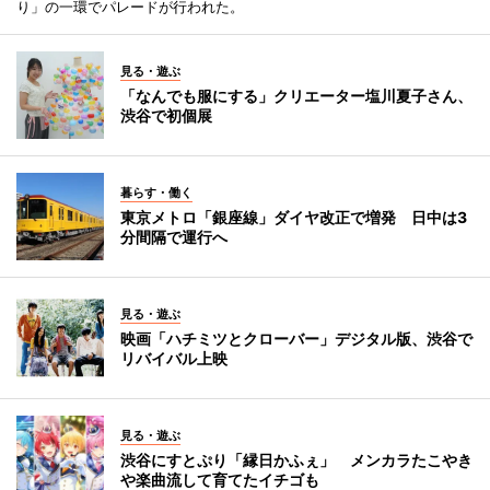
り」の一環でパレードが行われた。
見る・遊ぶ
「なんでも服にする」クリエーター塩川夏子さん、
渋谷で初個展
暮らす・働く
東京メトロ「銀座線」ダイヤ改正で増発 日中は3
分間隔で運行へ
見る・遊ぶ
映画「ハチミツとクローバー」デジタル版、渋谷で
リバイバル上映
見る・遊ぶ
渋谷にすとぷり「縁日かふぇ」 メンカラたこやき
や楽曲流して育てたイチゴも