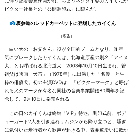
に伴う記者会見が開かれ、ちょうネクタイ姿のカイくんが
ビクター社長との「公開調印式」に臨んだ。
表参道のレッドカーペットに登場したカイくん
［広告］
白い犬の「お父さん」役が全国的ブームとなり、昨年一
気にブレークしたカイくんは、北海道原産の別名「アイヌ
犬」とも呼ばれる北海道犬。2003年10月10日生まれ、曽
祖父は映画「犬笛」（1978年）に出演した「名優」と生
粋の俳優犬。初の主演DVDは、「ビクターマーク」と呼ば
れる犬のマークが有名な同社の音楽事業開始80周年を記
念して、9月10日に発売される。
この日のカイくんは終始「VIP」待遇。調印式前、ボデ
ィーガード2人を引き連れリムジンから降り立つと、騒ぎ
に気付いた歩行者から歓声が起きる中、表参道沿いに敷か