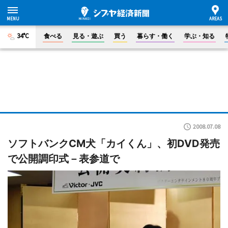
34°C
食べる
見る・遊ぶ
買う
暮らす・働く
学ぶ・知る
2008.07.08
ソフトバンクCM犬「カイくん」、初DVD発売
で公開調印式－表参道で