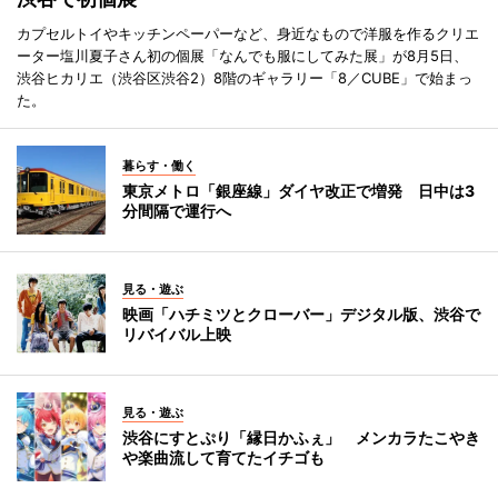
カプセルトイやキッチンペーパーなど、身近なもので洋服を作るクリエ
ーター塩川夏子さん初の個展「なんでも服にしてみた展」が8月5日、
渋谷ヒカリエ（渋谷区渋谷2）8階のギャラリー「8／CUBE」で始まっ
た。
暮らす・働く
東京メトロ「銀座線」ダイヤ改正で増発 日中は3
分間隔で運行へ
見る・遊ぶ
映画「ハチミツとクローバー」デジタル版、渋谷で
リバイバル上映
見る・遊ぶ
渋谷にすとぷり「縁日かふぇ」 メンカラたこやき
や楽曲流して育てたイチゴも