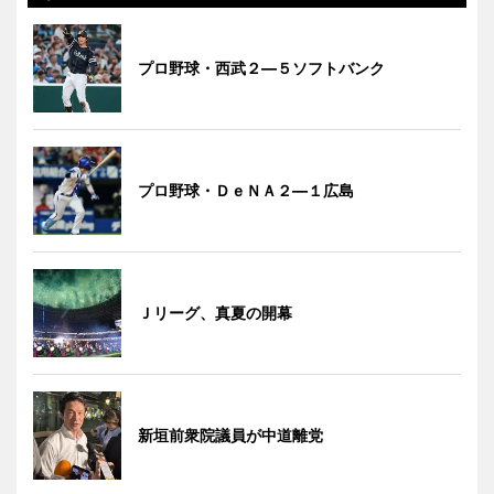
プロ野球・西武２―５ソフトバンク
プロ野球・ＤｅＮＡ２―１広島
Ｊリーグ、真夏の開幕
新垣前衆院議員が中道離党