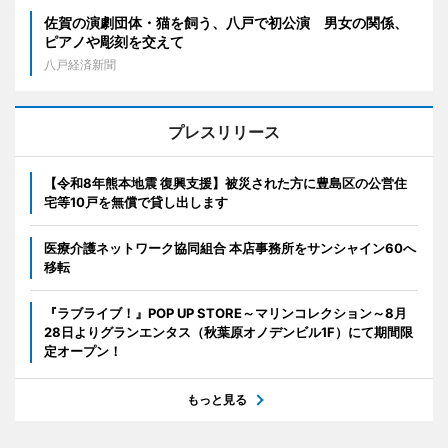
佐賀の演劇団体・猫を飼う、八戸で初公演 男女の関係、
ピアノや彫刻を交えて
八戸経済新聞
プレスリリース
【令和8年熊本地震 復興支援】被災された方に豊島区の公営住
宅等10戸を無償で貸し出します
医療介護ネットワーク協同組合 本店事務所をサンシャイン60へ
移転
『ラブライブ！』POP UP STORE～マリンコレクション～8月
28日よりグランエンタス（秋葉原オノデンビル1F）にて期間限
定オープン！
もっと見る