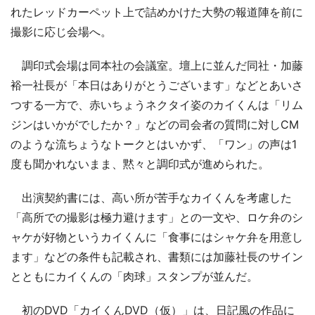
れたレッドカーペット上で詰めかけた大勢の報道陣を前に
撮影に応じ会場へ。
調印式会場は同本社の会議室。壇上に並んだ同社・加藤
裕一社長が「本日はありがとうございます」などとあいさ
つする一方で、赤いちょうネクタイ姿のカイくんは「リム
ジンはいかがでしたか？」などの司会者の質問に対しCM
のような流ちょうなトークとはいかず、「ワン」の声は1
度も聞かれないまま、黙々と調印式が進められた。
出演契約書には、高い所が苦手なカイくんを考慮した
「高所での撮影は極力避けます」との一文や、ロケ弁のシ
ャケが好物というカイくんに「食事にはシャケ弁を用意し
ます」などの条件も記載され、書類には加藤社長のサイン
とともにカイくんの「肉球」スタンプが並んだ。
初のDVD「カイくんDVD（仮）」は、日記風の作品に