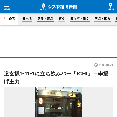
35°C
食べる
見る・遊ぶ
買う
暮らす・働く
学ぶ・知る
2006.04.21
道玄坂1-11-1に立ち飲みバー「ICHI」－串揚
げ主力