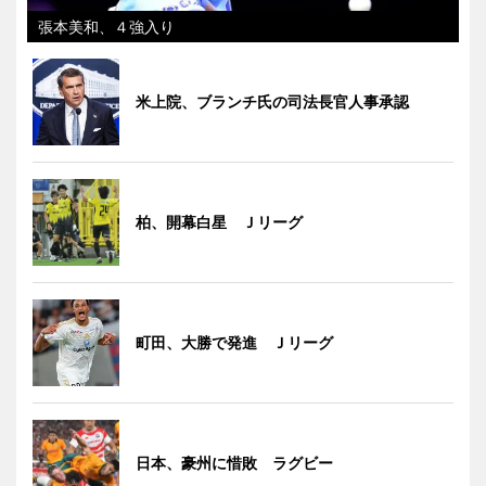
張本美和、４強入り
米上院、ブランチ氏の司法長官人事承認
柏、開幕白星 Ｊリーグ
町田、大勝で発進 Ｊリーグ
日本、豪州に惜敗 ラグビー