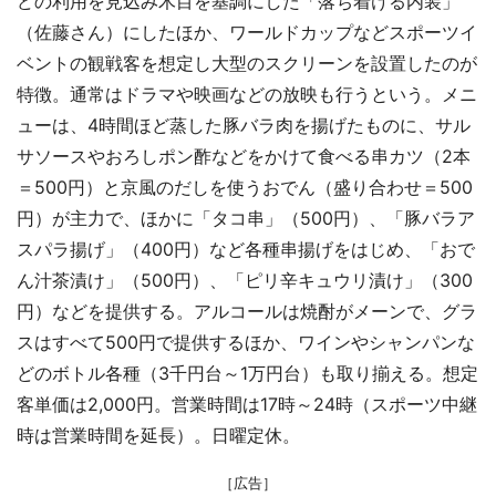
どの利用を見込み木目を基調にした「落ち着ける内装」
（佐藤さん）にしたほか、ワールドカップなどスポーツイ
ベントの観戦客を想定し大型のスクリーンを設置したのが
特徴。通常はドラマや映画などの放映も行うという。メニ
ューは、4時間ほど蒸した豚バラ肉を揚げたものに、サル
サソースやおろしポン酢などをかけて食べる串カツ（2本
＝500円）と京風のだしを使うおでん（盛り合わせ＝500
円）が主力で、ほかに「タコ串」（500円）、「豚バラア
スパラ揚げ」（400円）など各種串揚げをはじめ、「おで
ん汁茶漬け」（500円）、「ピリ辛キュウリ漬け」（300
円）などを提供する。アルコールは焼酎がメーンで、グラ
スはすべて500円で提供するほか、ワインやシャンパンな
どのボトル各種（3千円台～1万円台）も取り揃える。想定
客単価は2,000円。営業時間は17時～24時（スポーツ中継
時は営業時間を延長）。日曜定休。
［広告］