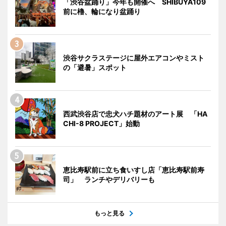
「渋谷盆踊り」今年も開催へ SHIBUYA109
前に櫓、輪になり盆踊り
渋谷サクラステージに屋外エアコンやミスト
の「避暑」スポット
西武渋谷店で忠犬ハチ題材のアート展 「HA
CHI-8 PROJECT」始動
恵比寿駅前に立ち食いすし店「恵比寿駅前寿
司」 ランチやデリバリーも
もっと見る