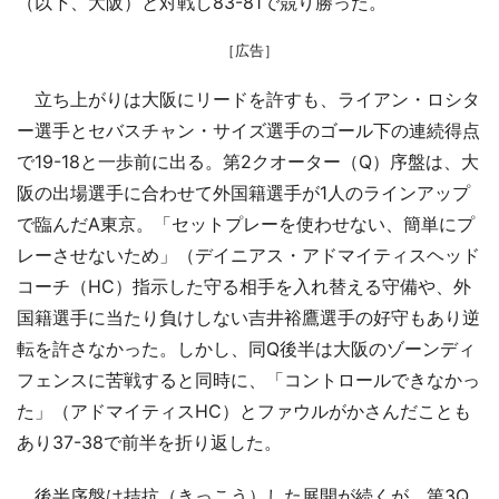
（以下、大阪）と対戦し83-81で競り勝った。
［広告］
立ち上がりは大阪にリードを許すも、ライアン・ロシタ
ー選手とセバスチャン・サイズ選手のゴール下の連続得点
で19-18と一歩前に出る。第2クオーター（Q）序盤は、大
阪の出場選手に合わせて外国籍選手が1人のラインアップ
で臨んだA東京。「セットプレーを使わせない、簡単にプ
レーさせないため」（デイニアス・アドマイティスヘッド
コーチ（HC）指示した守る相手を入れ替える守備や、外
国籍選手に当たり負けしない吉井裕鷹選手の好守もあり逆
転を許さなかった。しかし、同Q後半は大阪のゾーンディ
フェンスに苦戦すると同時に、「コントロールできなかっ
た」（アドマイティスHC）とファウルがかさんだことも
あり37-38で前半を折り返した。
後半序盤は拮抗（きっこう）した展開が続くが、第3Q