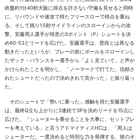
終盤約1分40秒大阪に得点を許さない守備を見せると同時
に、リバウンドや速攻で得たフリースローで得点を重ね
る。そして残り1.5秒サイドラインのスローインからの攻
撃。安藤周人選手が得意の3ポイント（P）シュートを決
め60-53とリードを広げた。安藤選手は、普段とは異なる
動きだったというが、プレーの前にボールをスローインし
たザック・バランスキー選手から「よく見ていて」と声が
かけられたことを明かし、「ノーマークで打てた。信頼さ
れたシュートだったので決めきれて良かった」と振り返っ
た。
そのシュートで「勢いに乗った」感触を得た安藤選手
は、最終Q立ち上がりに3連続で3Pを決めリードを15点に
広げた。「シューターを乗せることを大事に、セットプレ
ーを考えている」と言うアドマイティスHCは、「周人は
シューターだ。一度決めると特別な力を発揮する。彼のオ