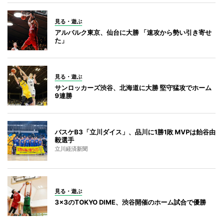
見る・遊ぶ
アルバルク東京、仙台に大勝 「速攻から勢い引き寄せ
た」
見る・遊ぶ
サンロッカーズ渋谷、北海道に大勝 堅守猛攻でホーム
9連勝
バスケB3「立川ダイス」、品川に1勝1敗 MVPは飴谷由
毅選手
立川経済新聞
見る・遊ぶ
3x3のTOKYO DIME、渋谷開催のホーム試合で優勝