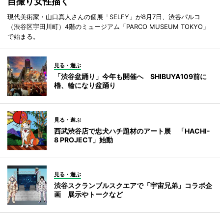
自撮り女性描く
現代美術家・山口真人さんの個展「SELFY」が8月7日、渋谷パルコ
（渋谷区宇田川町）4階のミュージアム「PARCO MUSEUM TOKYO」
で始まる。
見る・遊ぶ
「渋谷盆踊り」今年も開催へ SHIBUYA109前に
櫓、輪になり盆踊り
見る・遊ぶ
西武渋谷店で忠犬ハチ題材のアート展 「HACHI-
8 PROJECT」始動
見る・遊ぶ
渋谷スクランブルスクエアで「宇宙兄弟」コラボ企
画 展示やトークなど