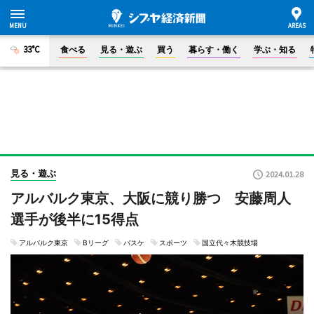
33°C
食べる
見る・遊ぶ
買う
暮らす・働く
学ぶ・知る
見る・遊ぶ
2024.01.28
アルバルク東京、大阪に競り勝つ 安藤周人
選手が後半に15得点
アルバルク東京
Bリーグ
バスケ
スポーツ
国立代々木競技場