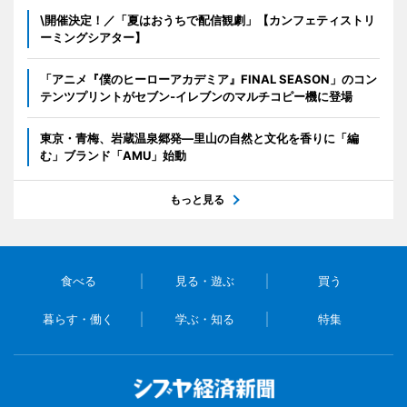
\開催決定！／「夏はおうちで配信観劇」【カンフェティストリ
ーミングシアター】
「アニメ『僕のヒーローアカデミア』FINAL SEASON」のコン
テンツプリントがセブン‐イレブンのマルチコピー機に登場
東京・青梅、岩蔵温泉郷発―里山の自然と文化を香りに「編
む」ブランド「AMU」始動
もっと見る
食べる
見る・遊ぶ
買う
暮らす・働く
学ぶ・知る
特集