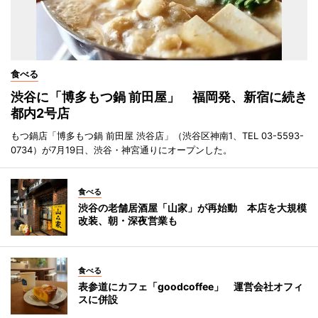
食べる
渋谷に「博多もつ鍋 前田屋」 福岡発、新宿に続き
都内2号店
もつ鍋店「博多もつ鍋 前田屋 渋谷店」（渋谷区神南1、TEL 03-5593-
0734）が7月19日、渋谷・神宮通りにオープンした。
食べる
渋谷の老舗居酒屋「山家」が再始動 本店を大規模
改装、朝・深夜営業も
食べる
表参道にカフェ「goodcoffee」 運営会社オフィ
スに併設