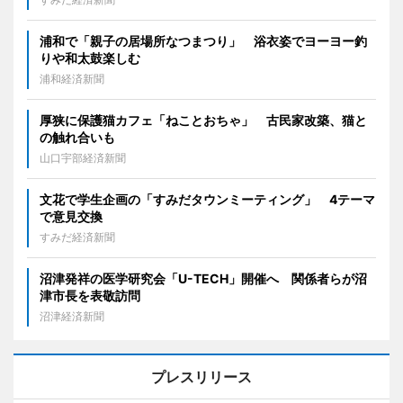
浦和で「親子の居場所なつまつり」 浴衣姿でヨーヨー釣
りや和太鼓楽しむ
浦和経済新聞
厚狭に保護猫カフェ「ねことおちゃ」 古民家改築、猫と
の触れ合いも
山口宇部経済新聞
文花で学生企画の「すみだタウンミーティング」 4テーマ
で意見交換
すみだ経済新聞
沼津発祥の医学研究会「U-TECH」開催へ 関係者らが沼
津市長を表敬訪問
沼津経済新聞
プレスリリース