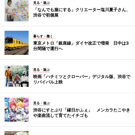
見る・遊ぶ
「なんでも服にする」クリエーター塩川夏子さん、
渋谷で初個展
暮らす・働く
東京メトロ「銀座線」ダイヤ改正で増発 日中は3
分間隔で運行へ
見る・遊ぶ
映画「ハチミツとクローバー」デジタル版、渋谷で
リバイバル上映
見る・遊ぶ
渋谷にすとぷり「縁日かふぇ」 メンカラたこやき
や楽曲流して育てたイチゴも