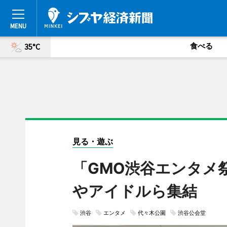
食べる
35°C
見る・遊ぶ
「GMO渋谷エンタメ
やアイドルら集結
渋谷
エンタメ
代々木公園
渋谷公会堂