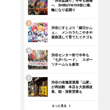
「渋谷盆踊り」今年も開催
へ SHIBUYA109前に櫓、
輪になり盆踊り
渋谷にすとぷり「縁日かふ
ぇ」 メンカラたこやきや
楽曲流して育てたイチゴも
渋谷センター街で今年も
「七夕パレード」 スポー
ツチームらも参加
渋谷の老舗居酒屋「山家」
が再始動 本店を大規模改
装、朝・深夜営業も
もっと見る