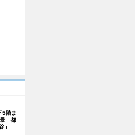
下5階ま
夜景 都
谷」