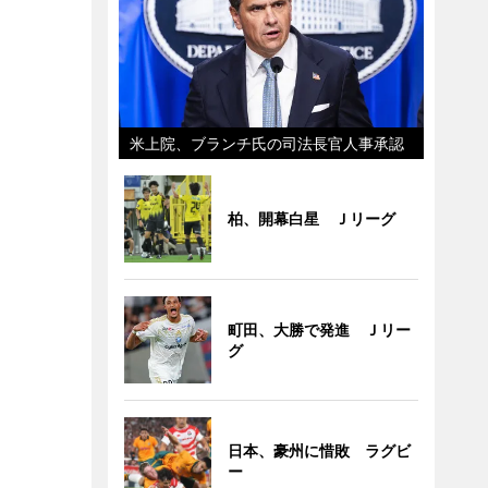
米上院、ブランチ氏の司法長官人事承認
柏、開幕白星 Ｊリーグ
町田、大勝で発進 Ｊリー
グ
日本、豪州に惜敗 ラグビ
ー