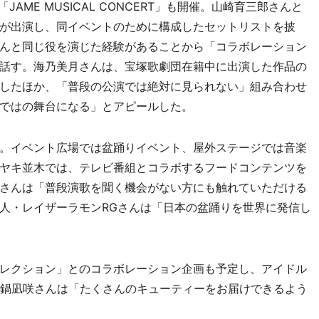
ME MUSICAL CONCERT」も開催。山崎育三郎さんと
が出演し、同イベントのために構成したセットリストを披
んと同じ役を演じた経験があることから「コラボレーション
話す。海乃美月さんは、宝塚歌劇団在籍中に出演した作品の
したほか、「普段の公演では絶対に見られない」組み合わせ
ではの舞台になる」とアピールした。
。イベント広場では盆踊りイベント、屋外ステージでは音楽
ヤキ並木では、テレビ番組とコラボするフードコンテンツを
さんは「普段演歌を聞く機会がない方にも触れていただける
人・レイザーラモンRGさんは「日本の盆踊りを世界に発信し
レクション」とのコラボレーション企画も予定し、アイドル
演。真鍋凪咲さんは「たくさんのキューティーをお届けできるよう