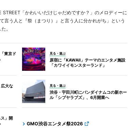
E STREET「かわいいだけじゃだめですか？」のメロディーに
て言う人と『祭（まつり）』と言う人に分かれがち」という
した。
「東京ド
見る・遊ぶ
も
原宿に「KAWAII」テーマのエンタメ施設
「カワイイモンスターランド」
 広大な
見る・遊ぶ
渋谷・宇田川町にバンダイナムコの新ホー
ル「シブヤラブズ」、6月開業へ
ベス」開
る
GMO渋谷エンタメ祭2026