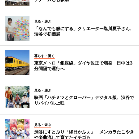
見る・遊ぶ
「なんでも服にする」クリエーター塩川夏子さん、
渋谷で初個展
暮らす・働く
東京メトロ「銀座線」ダイヤ改正で増発 日中は3
分間隔で運行へ
見る・遊ぶ
映画「ハチミツとクローバー」デジタル版、渋谷で
リバイバル上映
見る・遊ぶ
渋谷にすとぷり「縁日かふぇ」 メンカラたこやき
や楽曲流して育てたイチゴも