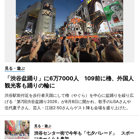
見る・遊ぶ
「渋谷盆踊り」に6万7000人 109前に櫓、外国人
観光客も踊りの輪に
渋谷駅前付近を歩行者天国にして櫓（やぐら）を中心に盆踊りを繰り広
げる「第7回渋谷盆踊り2026」が8月8日に開かれ、歌手のLiSAさんや
伍代夏子さん、芸人・江頭2:50さんらゲスト陣も会場を盛り上げた。
見る・遊ぶ
渋谷センター街で今年も「七夕パレード」 スポー
ツチームらも参加