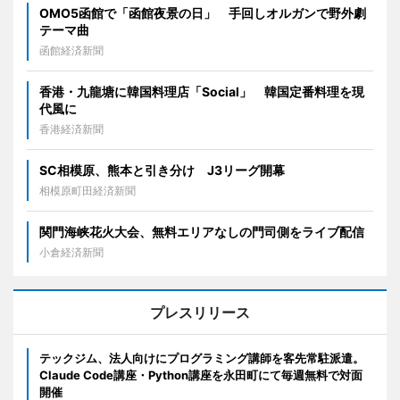
OMO5函館で「函館夜景の日」 手回しオルガンで野外劇
テーマ曲
函館経済新聞
香港・九龍塘に韓国料理店「Social」 韓国定番料理を現
代風に
香港経済新聞
SC相模原、熊本と引き分け J3リーグ開幕
相模原町田経済新聞
関門海峡花火大会、無料エリアなしの門司側をライブ配信
小倉経済新聞
プレスリリース
テックジム、法人向けにプログラミング講師を客先常駐派遣。
Claude Code講座・Python講座を永田町にて毎週無料で対面
開催