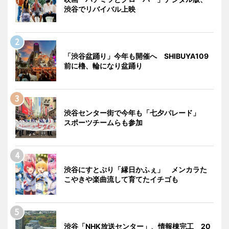
渋谷でリバイバル上映
「渋谷盆踊り」今年も開催へ SHIBUYA109
前に櫓、輪になり盆踊り
渋谷センター街で今年も「七夕パレード」
スポーツチームらも参加
渋谷にすとぷり「縁日かふぇ」 メンカラた
こやきや楽曲流して育てたイチゴも
渋谷「NHK放送センター」、情報棟完工 20