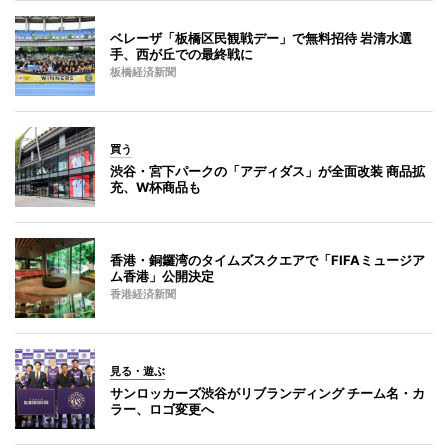
ベレーザ「板橋区民観戦デー」で無料招待 岩清水選
手、西が丘での最終戦に
板橋経済新聞
買う
渋谷・宮下パークの「アディダス」が全面改装 商品拡
充、W杯商品も
香港・銅鑼湾のタイムズスクエアで「FIFAミュージア
ム香港」公開決定
香港経済新聞
見る・遊ぶ
サンロッカーズ渋谷がリブランディング チーム名・カ
ラー、ロゴ変更へ