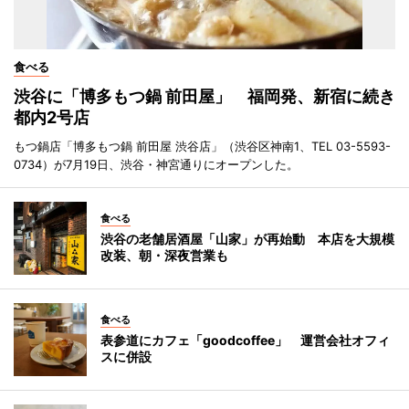
食べる
渋谷に「博多もつ鍋 前田屋」 福岡発、新宿に続き
都内2号店
もつ鍋店「博多もつ鍋 前田屋 渋谷店」（渋谷区神南1、TEL 03-5593-
0734）が7月19日、渋谷・神宮通りにオープンした。
食べる
渋谷の老舗居酒屋「山家」が再始動 本店を大規模
改装、朝・深夜営業も
食べる
表参道にカフェ「goodcoffee」 運営会社オフィ
スに併設