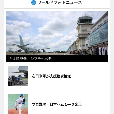
ワールドフォトニュース
Ｐ１哨戒機、ジブチへ出発
在日米軍が支援物資輸送
プロ野球・日本ハム１―０楽天