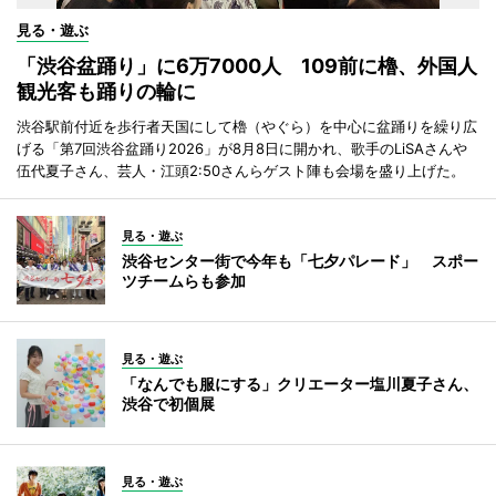
見る・遊ぶ
「渋谷盆踊り」に6万7000人 109前に櫓、外国人
観光客も踊りの輪に
渋谷駅前付近を歩行者天国にして櫓（やぐら）を中心に盆踊りを繰り広
げる「第7回渋谷盆踊り2026」が8月8日に開かれ、歌手のLiSAさんや
伍代夏子さん、芸人・江頭2:50さんらゲスト陣も会場を盛り上げた。
見る・遊ぶ
渋谷センター街で今年も「七夕パレード」 スポー
ツチームらも参加
見る・遊ぶ
「なんでも服にする」クリエーター塩川夏子さん、
渋谷で初個展
見る・遊ぶ