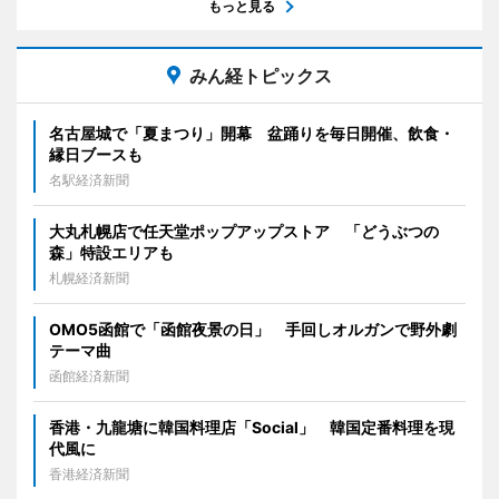
もっと見る
みん経トピックス
名古屋城で「夏まつり」開幕 盆踊りを毎日開催、飲食・
縁日ブースも
名駅経済新聞
大丸札幌店で任天堂ポップアップストア 「どうぶつの
森」特設エリアも
札幌経済新聞
OMO5函館で「函館夜景の日」 手回しオルガンで野外劇
テーマ曲
函館経済新聞
香港・九龍塘に韓国料理店「Social」 韓国定番料理を現
代風に
香港経済新聞