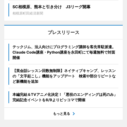
SC相模原、熊本と引き分け J3リーグ開幕
相模原町田経済新聞
プレスリリース
テックジム、法人向けにプログラミング講師を客先常駐派遣。
Claude Code講座・Python講座を永田町にて毎週無料で対面
開催
【英会話レッスン回数無制限】ネイティブキャンプ、レッスン
の「文字起こし」機能をアップデート 検索や部分リピートな
ど新機能を追加
本編完結＆TVアニメ化決定！「悪役のエンディングは死のみ」
完結記念イベントを8/9よりピッコマで開催
もっと見る