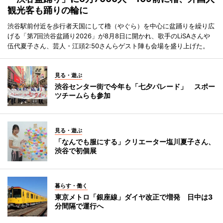
観光客も踊りの輪に
渋谷駅前付近を歩行者天国にして櫓（やぐら）を中心に盆踊りを繰り広
げる「第7回渋谷盆踊り2026」が8月8日に開かれ、歌手のLiSAさんや
伍代夏子さん、芸人・江頭2:50さんらゲスト陣も会場を盛り上げた。
見る・遊ぶ
渋谷センター街で今年も「七夕パレード」 スポー
ツチームらも参加
見る・遊ぶ
「なんでも服にする」クリエーター塩川夏子さん、
渋谷で初個展
暮らす・働く
東京メトロ「銀座線」ダイヤ改正で増発 日中は3
分間隔で運行へ