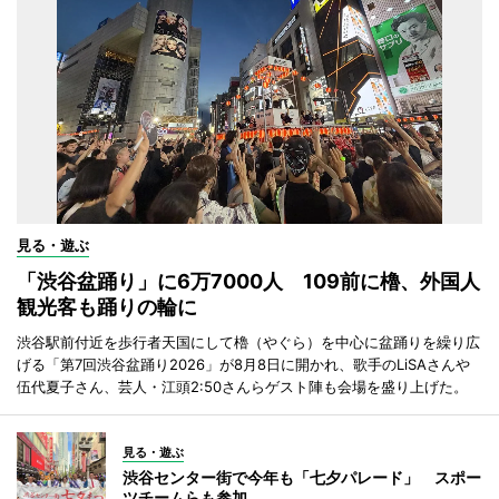
見る・遊ぶ
「渋谷盆踊り」に6万7000人 109前に櫓、外国人
観光客も踊りの輪に
渋谷駅前付近を歩行者天国にして櫓（やぐら）を中心に盆踊りを繰り広
げる「第7回渋谷盆踊り2026」が8月8日に開かれ、歌手のLiSAさんや
伍代夏子さん、芸人・江頭2:50さんらゲスト陣も会場を盛り上げた。
見る・遊ぶ
渋谷センター街で今年も「七夕パレード」 スポー
ツチームらも参加