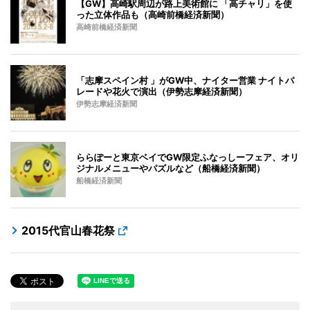
【GW】高崎駅周辺が路上美術館に 「高チャリ」を使
った立体作品も（高崎前橋経済新聞）
高崎前橋経済新聞
「志摩スペイン村 」がGW中、ナイター営業 ナイトパ
レードや花火で演出（伊勢志摩経済新聞）
伊勢志摩経済新聞
ららぽーと東京ベイでGW限定ふなっしーフェア、オリ
ジナルメニューやパズルなど（船橋経済新聞）
船橋経済新聞
2015代官山春花祭