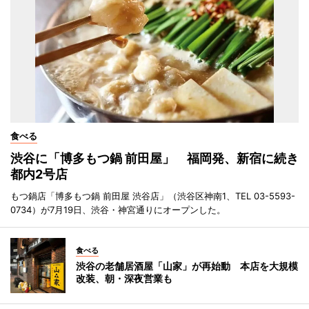
食べる
渋谷に「博多もつ鍋 前田屋」 福岡発、新宿に続き
都内2号店
もつ鍋店「博多もつ鍋 前田屋 渋谷店」（渋谷区神南1、TEL 03-5593-
0734）が7月19日、渋谷・神宮通りにオープンした。
食べる
渋谷の老舗居酒屋「山家」が再始動 本店を大規模
改装、朝・深夜営業も