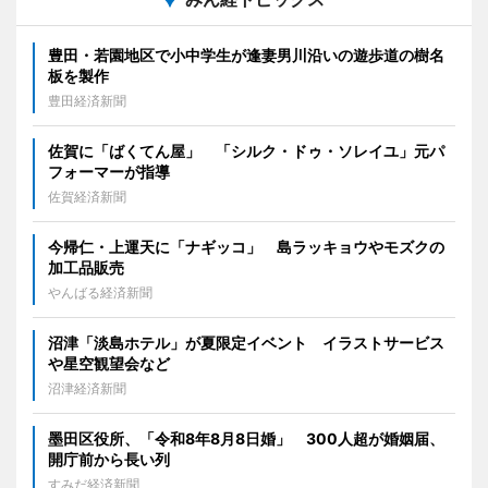
豊田・若園地区で小中学生が逢妻男川沿いの遊歩道の樹名
板を製作
豊田経済新聞
佐賀に「ばくてん屋」 「シルク・ドゥ・ソレイユ」元パ
フォーマーが指導
佐賀経済新聞
今帰仁・上運天に「ナギッコ」 島ラッキョウやモズクの
加工品販売
やんばる経済新聞
沼津「淡島ホテル」が夏限定イベント イラストサービス
や星空観望会など
沼津経済新聞
墨田区役所、「令和8年8月8日婚」 300人超が婚姻届、
開庁前から長い列
すみだ経済新聞