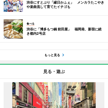
渋谷にすとぷり「縁日かふぇ」 メンカラたこやき
や楽曲流して育てたイチゴも
食べる
渋谷に「博多もつ鍋 前田屋」 福岡発、新宿に続
き都内2号店
もっと見る
見る・遊ぶ