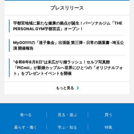
プレスリリース
宇都宮地域に新たな健康の拠点が誕生！パーソナルジム「THE
PERSONAL GYM宇都宮店」オープン！
MyGO!!!!!の「迷子集会」出張版 第三弾 - 日常の築葉書 -埼玉公
演 開催報告
“令和8年8月8日”は末広がり婚ラッシュ！セルフ写真館
「PICmii」が新婚カップルへ世界にひとつの「オリジナルフォ
ト」をプレゼントイベントを開催
もっと見る
食べる
見る・遊ぶ
買う
暮らす・働く
学ぶ・知る
特集