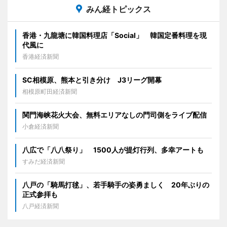
みん経トピックス
香港・九龍塘に韓国料理店「Social」 韓国定番料理を現
代風に
香港経済新聞
SC相模原、熊本と引き分け J3リーグ開幕
相模原町田経済新聞
関門海峡花火大会、無料エリアなしの門司側をライブ配信
小倉経済新聞
八広で「八八祭り」 1500人が提灯行列、多幸アートも
すみだ経済新聞
八戸の「騎馬打毬」、若手騎手の姿勇ましく 20年ぶりの
正式参拝も
八戸経済新聞