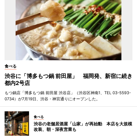
食べる
渋谷に「博多もつ鍋 前田屋」 福岡発、新宿に続き
都内2号店
もつ鍋店「博多もつ鍋 前田屋 渋谷店」（渋谷区神南1、TEL 03-5593-
0734）が7月19日、渋谷・神宮通りにオープンした。
食べる
渋谷の老舗居酒屋「山家」が再始動 本店を大規模
改装、朝・深夜営業も