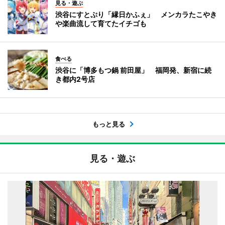
見る・遊ぶ
渋谷にすとぷり「縁日かふぇ」 メンカラたこやき
や楽曲流して育てたイチゴも
食べる
渋谷に「博多もつ鍋 前田屋」 福岡発、新宿に続
き都内2号店
もっと見る
見る・遊ぶ