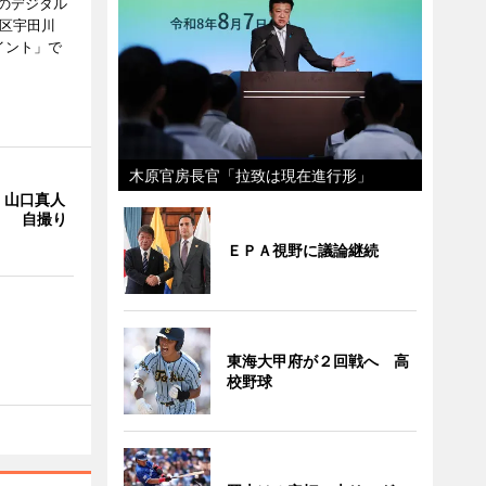
のデジタル
谷区宇田川
イント」で
木原官房長官「拉致は現在進行形」
・山口真人
Y」 自撮り
ＥＰＡ視野に議論継続
東海大甲府が２回戦へ 高
校野球