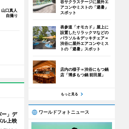
谷サクラステージに屋外エ
アコンやミストの「避暑」
・山口真人
スポット
Y」 自撮り
表参道「オモカド」屋上に
設置したリラックマなどの
パラソル＆デッキチェア＝
渋谷に屋外エアコンやミス
トの「避暑」スポット
店内の様子＝渋谷にもつ鍋
店「博多もつ鍋 前田屋」
もっと見る
ワールドフォトニュース
バー」デ
バル上映