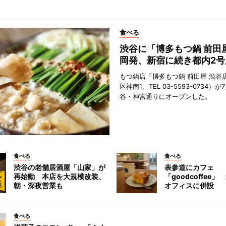
食べる
渋谷に「博多もつ鍋 前田
岡発、新宿に続き都内2号
もつ鍋店「博多もつ鍋 前田屋 渋谷
区神南1、TEL 03-5593-0734）が
谷・神宮通りにオープンした。
食べる
食べる
渋谷の老舗居酒屋「山家」が
表参道にカフェ
再始動 本店を大規模改装、
「goodcoffee
朝・深夜営業も
オフィスに併設
食べる