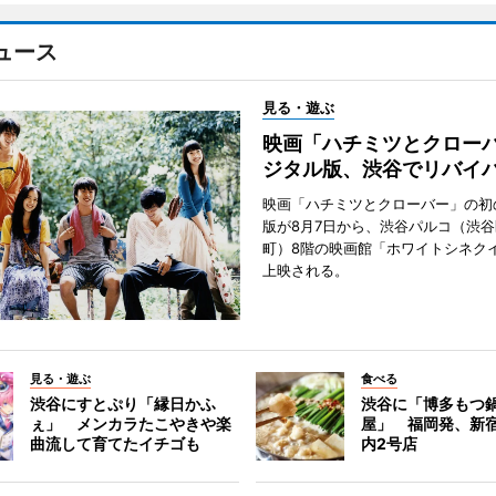
ュース
見る・遊ぶ
映画「ハチミツとクロー
ジタル版、渋谷でリバイ
映画「ハチミツとクローバー」の初
版が8月7日から、渋谷パルコ（渋
町）8階の映画館「ホワイトシネク
上映される。
見る・遊ぶ
食べる
渋谷にすとぷり「縁日かふ
渋谷に「博多もつ鍋
ぇ」 メンカラたこやきや楽
屋」 福岡発、新
曲流して育てたイチゴも
内2号店