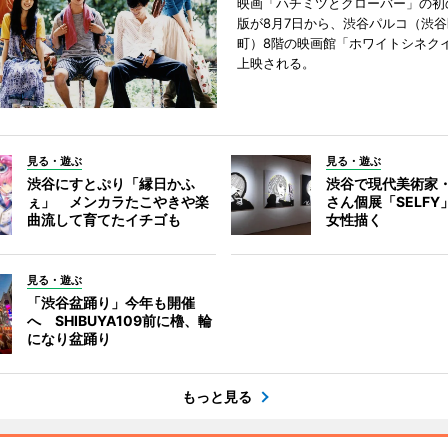
映画「ハチミツとクローバー」の初
版が8月7日から、渋谷パルコ（渋
町）8階の映画館「ホワイトシネク
上映される。
見る・遊ぶ
見る・遊ぶ
渋谷にすとぷり「縁日かふ
渋谷で現代美術家
ぇ」 メンカラたこやきや楽
さん個展「SELF
曲流して育てたイチゴも
女性描く
見る・遊ぶ
「渋谷盆踊り」今年も開催
へ SHIBUYA109前に櫓、輪
になり盆踊り
もっと見る