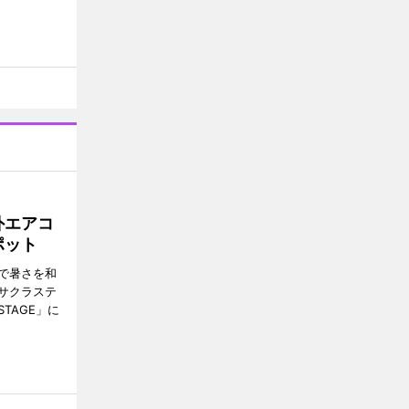
外エアコ
ポット
で暑さを和
サクラステ
TAGE」に