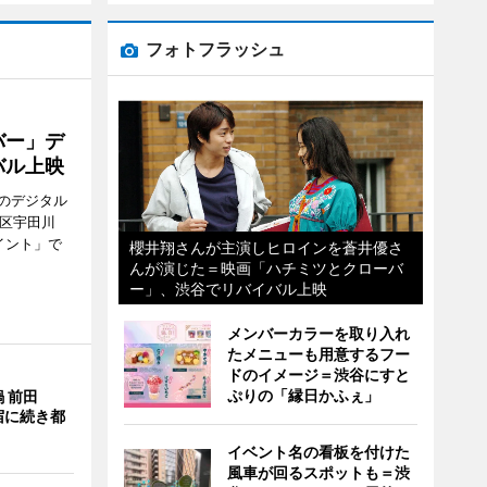
フォトフラッシュ
バー」デ
バル上映
のデジタル
谷区宇田川
イント」で
櫻井翔さんが主演しヒロインを蒼井優さ
んが演じた＝映画「ハチミツとクローバ
ー」、渋谷でリバイバル上映
メンバーカラーを取り入れ
たメニューも用意するフー
ドのイメージ＝渋谷にすと
ぷりの「縁日かふぇ」
 前田
宿に続き都
イベント名の看板を付けた
風車が回るスポットも＝渋