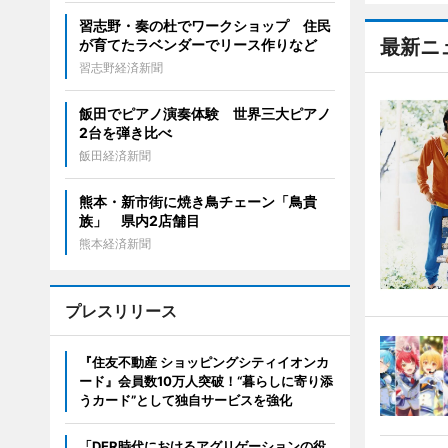
習志野・奏の杜でワークショップ 住民
最新ニ
が育てたラベンダーでリース作りなど
習志野経済新聞
飯田でピアノ演奏体験 世界三大ピアノ
2台を弾き比べ
飯田経済新聞
熊本・新市街に焼き鳥チェーン「鳥貴
族」 県内2店舗目
熊本経済新聞
プレスリリース
『住友不動産 ショッピングシティイオンカ
ード』会員数10万人突破！“暮らしに寄り添
うカード”として独自サービスを強化
「DER時代におけるアグリゲーションの役