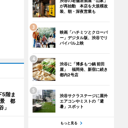
渋谷の老舗居酒屋「山家」
が再始動 本店を大規模改
装、朝・深夜営業も
映画「ハチミツとクローバ
ー」デジタル版、渋谷でリ
バイバル上映
渋谷に「博多もつ鍋 前田
屋」 福岡発、新宿に続き
都内2号店
下5階ま
渋谷サクラステージに屋外
夜景 都
エアコンやミストの「避
暑」スポット
谷」
もっと見る