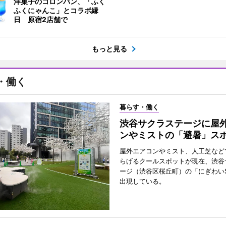
洋菓子のコロンバン、「ふく
ふくにゃんこ」とコラボ縁
日 原宿2店舗で
もっと見る
・働く
暮らす・働く
渋谷サクラステージに屋
ンやミストの「避暑」ス
屋外エアコンやミスト、人工芝など
らげるクールスポットが現在、渋谷
ージ（渋谷区桜丘町）の「にぎわいS
出現している。