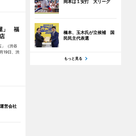
岡本は１安打 大リーグ
屋」 福
橋本、玉木氏が立候補 国
店
民民主代表選
店」（渋谷
7月19日、渋
もっと見る
」 運営会社