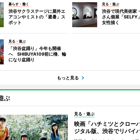
暮らす・働く
見る・遊ぶ
渋谷サクラステージに屋外エ
渋谷で現代美術家
アコンやミストの「避暑」ス
さん個展「SELF
ポット
女性描く
見る・遊ぶ
「渋谷盆踊り」今年も開催
へ SHIBUYA109前に櫓、輪
になり盆踊り
もっと見る
遊ぶ
見る・遊ぶ
映画「ハチミツとクロー
ジタル版、渋谷でリバイ