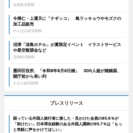
佐賀経済新聞
今帰仁・上運天に「ナギッコ」 島ラッキョウやモズクの
加工品販売
やんばる経済新聞
沼津「淡島ホテル」が夏限定イベント イラストサービス
や星空観望会など
沼津経済新聞
墨田区役所、「令和8年8月8日婚」 300人超が婚姻届、
開庁前から長い列
すみだ経済新聞
プレスリリース
困っている外国人旅行者に接した・見かけた会員の95.6％が
「助けたい」日本滞在経験のある外国人講師の95.7％は「もっ
と気軽に声をかけてほしい」