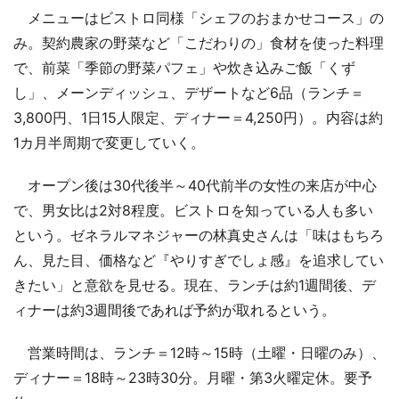
メニューはビストロ同様「シェフのおまかせコース」の
み。契約農家の野菜など「こだわりの」食材を使った料理
で、前菜「季節の野菜パフェ」や炊き込みご飯「くず
し」、メーンディッシュ、デザートなど6品（ランチ＝
3,800円、1日15人限定、ディナー＝4,250円）。内容は約
1カ月半周期で変更していく。
オープン後は30代後半～40代前半の女性の来店が中心
で、男女比は2対8程度。ビストロを知っている人も多い
という。ゼネラルマネジャーの林真史さんは「味はもちろ
ん、見た目、価格など『やりすぎでしょ感』を追求してい
きたい」と意欲を見せる。現在、ランチは約1週間後、デ
ィナーは約3週間後であれば予約が取れるという。
営業時間は、ランチ＝12時～15時（土曜・日曜のみ）、
ディナー＝18時～23時30分。月曜・第3火曜定休。要予