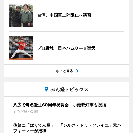
台湾、中国軍上陸阻止へ演習
プロ野球・日本ハム０―６楽天
もっと見る
みん経トピックス
八広で町名誕生60周年祝賀会 小池都知事も祝福
すみだ経済新聞
佐賀に「ばくてん屋」 「シルク・ドゥ・ソレイユ」元パ
フォーマーが指導