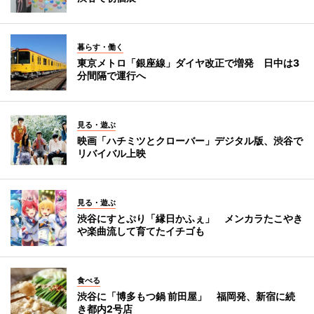
暮らす・働く
東京メトロ「銀座線」ダイヤ改正で増発 日中は3
分間隔で運行へ
見る・遊ぶ
映画「ハチミツとクローバー」デジタル版、渋谷で
リバイバル上映
見る・遊ぶ
渋谷にすとぷり「縁日かふぇ」 メンカラたこやき
や楽曲流して育てたイチゴも
食べる
渋谷に「博多もつ鍋 前田屋」 福岡発、新宿に続
き都内2号店