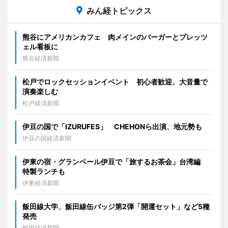
みん経トピックス
熊谷にアメリカンカフェ 肉メインのバーガーとプレッツ
ェル看板に
熊谷経済新聞
松戸でロックセッションイベント 初心者歓迎、大音量で
演奏楽しむ
松戸経済新聞
伊豆の国で「IZURUFES」 CHEHONら出演、地元勢も
伊豆の国経済新聞
伊東の宿・グランベール伊豆で「旅するお茶会」台湾編
特製ランチも
伊東経済新聞
飯田線大学、飯田線缶バッジ第2弾「開運セット」など5種
発売
飯田経済新聞