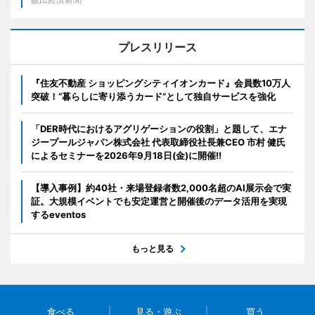
プレスリリース
『住友不動産 ショッピングシティイオンカード』会員数10万人
突破！“暮らしに寄り添うカード”として独自サービスを強化
「DER時代におけるアグリゲーションの役割」と題して、エナ
ジープールジャパン株式会社 代表取締役社長兼CEO 市村 健氏
によるセミナーを2026年9月18日(金)に開催!!
【導入事例】約40社・来場登録者数2,000名超のAI展示会で実
証。大規模イベントでも安定運営と開催後のデータ活用を実現
するeventos
もっと見る
食べる
見る・遊ぶ
買う