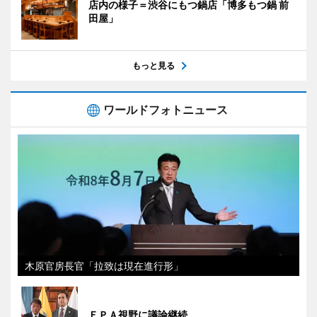
店内の様子＝渋谷にもつ鍋店「博多もつ鍋 前
田屋」
もっと見る
ワールドフォトニュース
木原官房長官「拉致は現在進行形」
ＥＰＡ視野に議論継続