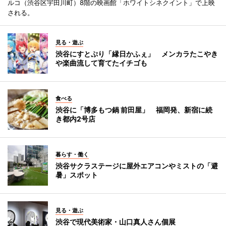
ルコ（渋谷区宇田川町）8階の映画館「ホワイトシネクイント」で上映
される。
見る・遊ぶ
渋谷にすとぷり「縁日かふぇ」 メンカラたこやき
や楽曲流して育てたイチゴも
食べる
渋谷に「博多もつ鍋 前田屋」 福岡発、新宿に続
き都内2号店
暮らす・働く
渋谷サクラステージに屋外エアコンやミストの「避
暑」スポット
見る・遊ぶ
渋谷で現代美術家・山口真人さん個展