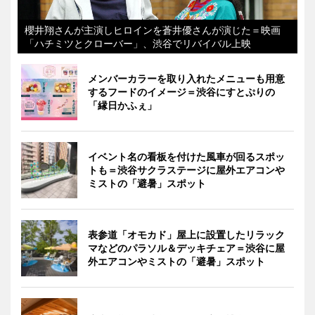
櫻井翔さんが主演しヒロインを蒼井優さんが演じた＝映画
「ハチミツとクローバー」、渋谷でリバイバル上映
メンバーカラーを取り入れたメニューも用意
するフードのイメージ＝渋谷にすとぷりの
「縁日かふぇ」
イベント名の看板を付けた風車が回るスポッ
トも＝渋谷サクラステージに屋外エアコンや
ミストの「避暑」スポット
表参道「オモカド」屋上に設置したリラック
マなどのパラソル＆デッキチェア＝渋谷に屋
外エアコンやミストの「避暑」スポット