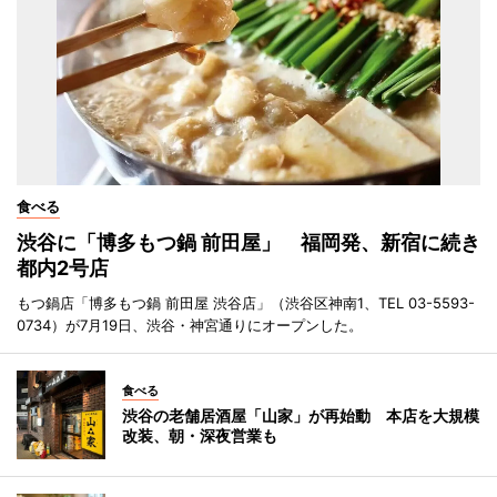
食べる
渋谷に「博多もつ鍋 前田屋」 福岡発、新宿に続き
都内2号店
もつ鍋店「博多もつ鍋 前田屋 渋谷店」（渋谷区神南1、TEL 03-5593-
0734）が7月19日、渋谷・神宮通りにオープンした。
食べる
渋谷の老舗居酒屋「山家」が再始動 本店を大規模
改装、朝・深夜営業も