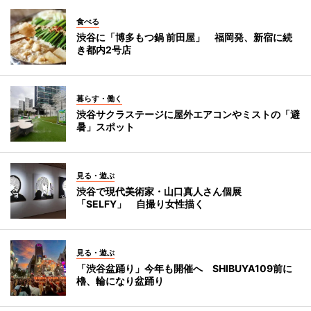
食べる
渋谷に「博多もつ鍋 前田屋」 福岡発、新宿に続
き都内2号店
暮らす・働く
渋谷サクラステージに屋外エアコンやミストの「避
暑」スポット
見る・遊ぶ
渋谷で現代美術家・山口真人さん個展
「SELFY」 自撮り女性描く
見る・遊ぶ
「渋谷盆踊り」今年も開催へ SHIBUYA109前に
櫓、輪になり盆踊り