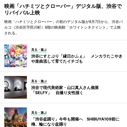
映画「ハチミツとクローバー」デジタル版、渋谷で
リバイバル上映
映画「ハチミツとクローバー」の初のデジタル版が8月7日から、渋谷パ
ルコ（渋谷区宇田川町）8階の映画館「ホワイトシネクイント」で上映
される。
見る・遊ぶ
渋谷にすとぷり「縁日かふぇ」 メンカラたこやき
や楽曲流して育てたイチゴも
見る・遊ぶ
渋谷で現代美術家・山口真人さん個展
「SELFY」 自撮り女性描く
見る・遊ぶ
「渋谷盆踊り」今年も開催へ SHIBUYA109前に
櫓、輪になり盆踊り