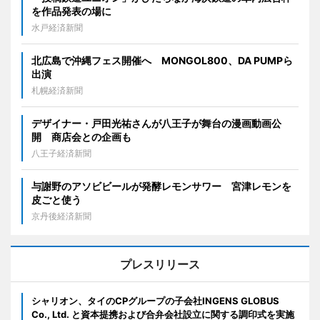
を作品発表の場に
水戸経済新聞
北広島で沖縄フェス開催へ MONGOL800、DA PUMPら
出演
札幌経済新聞
デザイナー・戸田光祐さんが八王子が舞台の漫画動画公
開 商店会との企画も
八王子経済新聞
与謝野のアソビビールが発酵レモンサワー 宮津レモンを
皮ごと使う
京丹後経済新聞
プレスリリース
シャリオン、タイのCPグループの子会社INGENS GLOBUS
Co., Ltd. と資本提携および合弁会社設立に関する調印式を実施