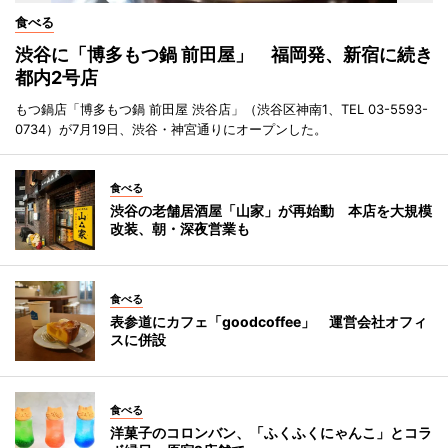
食べる
渋谷に「博多もつ鍋 前田屋」 福岡発、新宿に続き
都内2号店
もつ鍋店「博多もつ鍋 前田屋 渋谷店」（渋谷区神南1、TEL 03-5593-
0734）が7月19日、渋谷・神宮通りにオープンした。
食べる
渋谷の老舗居酒屋「山家」が再始動 本店を大規模
改装、朝・深夜営業も
食べる
表参道にカフェ「goodcoffee」 運営会社オフィ
スに併設
食べる
洋菓子のコロンバン、「ふくふくにゃんこ」とコラ