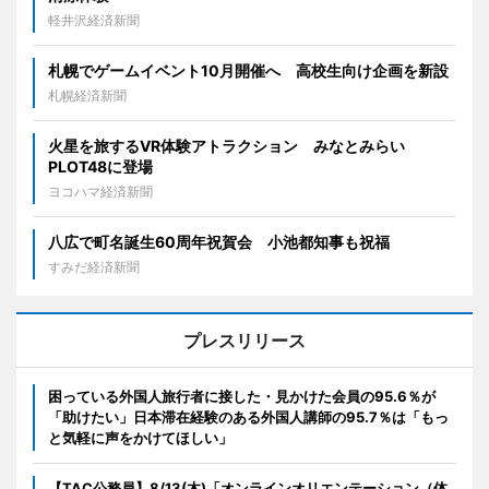
軽井沢経済新聞
札幌でゲームイベント10月開催へ 高校生向け企画を新設
札幌経済新聞
火星を旅するVR体験アトラクション みなとみらい
PLOT48に登場
ヨコハマ経済新聞
八広で町名誕生60周年祝賀会 小池都知事も祝福
すみだ経済新聞
プレスリリース
困っている外国人旅行者に接した・見かけた会員の95.6％が
「助けたい」日本滞在経験のある外国人講師の95.7％は「もっ
と気軽に声をかけてほしい」
【TAC公務員】8/13(木)「オンラインオリエンテーション（体