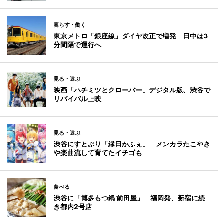
暮らす・働く
東京メトロ「銀座線」ダイヤ改正で増発 日中は3
分間隔で運行へ
見る・遊ぶ
映画「ハチミツとクローバー」デジタル版、渋谷で
リバイバル上映
見る・遊ぶ
渋谷にすとぷり「縁日かふぇ」 メンカラたこやき
や楽曲流して育てたイチゴも
食べる
渋谷に「博多もつ鍋 前田屋」 福岡発、新宿に続
き都内2号店