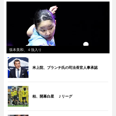
張本美和、４強入り
米上院、ブランチ氏の司法長官人事承認
柏、開幕白星 Ｊリーグ