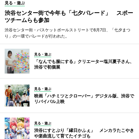
見る・遊ぶ
渋谷センター街で今年も「七夕パレード」 スポー
ツチームらも参加
渋谷センター街・バスケットボールストリートで8月7日、「七夕まつ
り」の一環でパレードが行われた。
見る・遊ぶ
「なんでも服にする」クリエーター塩川夏子さん、
渋谷で初個展
見る・遊ぶ
映画「ハチミツとクローバー」デジタル版、渋谷で
リバイバル上映
見る・遊ぶ
渋谷にすとぷり「縁日かふぇ」 メンカラたこやき
や楽曲流して育てたイチゴも