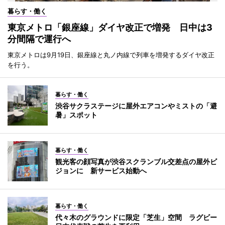
暮らす・働く
東京メトロ「銀座線」ダイヤ改正で増発 日中は3
分間隔で運行へ
東京メトロは9月19日、銀座線と丸ノ内線で列車を増発するダイヤ改正
を行う。
暮らす・働く
渋谷サクラステージに屋外エアコンやミストの「避
暑」スポット
暮らす・働く
観光客の顔写真が渋谷スクランブル交差点の屋外ビ
ジョンに 新サービス始動へ
暮らす・働く
代々木のグラウンドに限定「芝生」空間 ラグビー