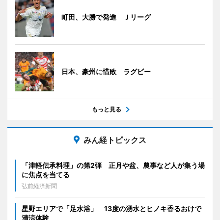
町田、大勝で発進 Ｊリーグ
日本、豪州に惜敗 ラグビー
もっと見る
みん経トピックス
「津軽伝承料理」の第2弾 正月や盆、農事など人が集う場
に焦点を当てる
弘前経済新聞
星野エリアで「足水浴」 13度の湧水とヒノキ香るおけで
清涼体験