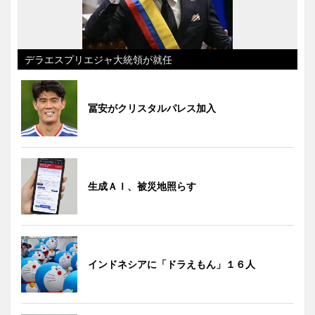
デラエスプリエジャ大統領が就任
冨安がクリスタルパレス加入
生成ＡＩ、被災地照らす
インドネシアに「ドラえもん」１６人