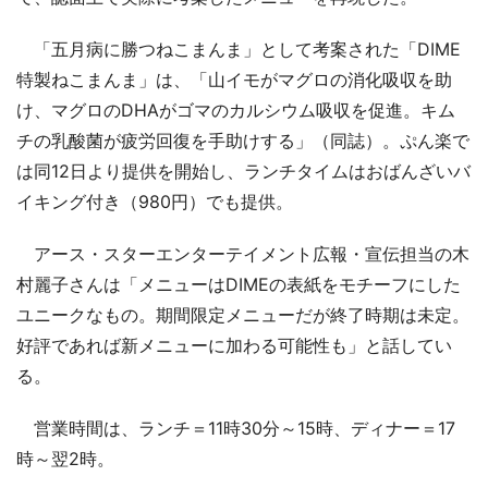
「五月病に勝つねこまんま」として考案された「DIME
特製ねこまんま」は、「山イモがマグロの消化吸収を助
け、マグロのDHAがゴマのカルシウム吸収を促進。キム
チの乳酸菌が疲労回復を手助けする」（同誌）。ぷん楽で
は同12日より提供を開始し、ランチタイムはおばんざいバ
イキング付き（980円）でも提供。
アース・スターエンターテイメント広報・宣伝担当の木
村麗子さんは「メニューはDIMEの表紙をモチーフにした
ユニークなもの。期間限定メニューだが終了時期は未定。
好評であれば新メニューに加わる可能性も」と話してい
る。
営業時間は、ランチ＝11時30分～15時、ディナー＝17
時～翌2時。