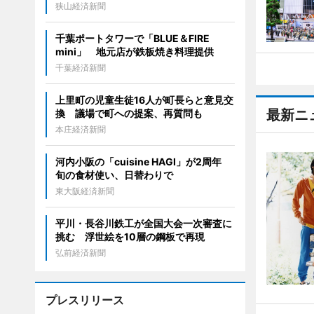
狭山経済新聞
千葉ポートタワーで「BLUE＆FIRE
mini」 地元店が鉄板焼き料理提供
千葉経済新聞
上里町の児童生徒16人が町長らと意見交
最新ニ
換 議場で町への提案、再質問も
本庄経済新聞
河内小阪の「cuisine HAGI」が2周年
旬の食材使い、日替わりで
東大阪経済新聞
平川・長谷川鉄工が全国大会一次審査に
挑む 浮世絵を10層の鋼板で再現
弘前経済新聞
プレスリリース