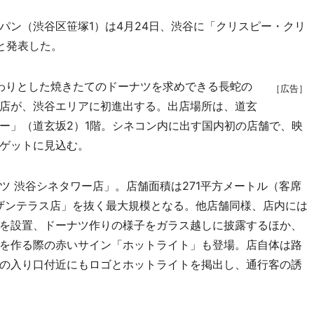
ン（渋谷区笹塚1）は4月24日、渋谷に「クリスピー・クリ
と発表した。
んわりとした焼きたてのドーナツを求めできる長蛇の
［広告］
店が、渋谷エリアに初進出する。出店場所は、道玄
ー」（道玄坂2）1階。シネコン内に出す国内初の店舗で、映
ゲットに見込む。
 渋谷シネタワー店」。店舗面積は271平方メートル（客席
サザンテラス店」を抜く最大規模となる。他店舗同様、店内には
を設置、ドーナツ作りの様子をガラス越しに披露するほか、
を作る際の赤いサイン「ホットライト」も登場。店自体は路
の入り口付近にもロゴとホットライトを掲出し、通行客の誘