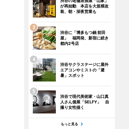
渋谷の老舗居酒屋「山家」
が再始動 本店を大規模改
装、朝・深夜営業も
渋谷に「博多もつ鍋 前田
屋」 福岡発、新宿に続き
都内2号店
渋谷サクラステージに屋外
エアコンやミストの「避
暑」スポット
渋谷で現代美術家・山口真
人さん個展「SELFY」 自
撮り女性描く
もっと見る