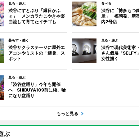
見る・遊ぶ
食べる
渋谷にすとぷり「縁日かふ
渋谷に「博多もつ鍋
ぇ」 メンカラたこやきや楽
屋」 福岡発、新
曲流して育てたイチゴも
内2号店
暮らす・働く
見る・遊ぶ
渋谷サクラステージに屋外エ
渋谷で現代美術家
アコンやミストの「避暑」ス
さん個展「SELF
ポット
女性描く
見る・遊ぶ
「渋谷盆踊り」今年も開催
へ SHIBUYA109前に櫓、輪
になり盆踊り
もっと見る
遊ぶ