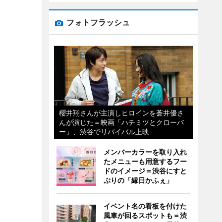
フォトフラッシュ
櫻井翔さんが主演しヒロインを蒼井優さ
んが演じた＝映画「ハチミツとクローバ
ー」、渋谷でリバイバル上映
メンバーカラーを取り入れ
たメニューも用意するフー
ドのイメージ＝渋谷にすと
ぷりの「縁日かふぇ」
イベント名の看板を付けた
風車が回るスポットも＝渋