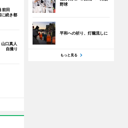
野球
 前田
宿に続き都
平和への祈り、灯籠流しに
・山口真人
Y」 自撮り
もっと見る