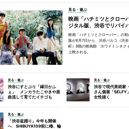
見る・遊ぶ
映画「ハチミツとクロー
ジタル版、渋谷でリバイ
映画「ハチミツとクローバー」の初
版が8月7日から、渋谷パルコ（渋
町）8階の映画館「ホワイトシネク
上映される。
見る・遊ぶ
見る・遊ぶ
渋谷にすとぷり「縁日かふ
渋谷で現代美術家
ぇ」 メンカラたこやきや楽
さん個展「SELF
曲流して育てたイチゴも
女性描く
見る・遊ぶ
「渋谷盆踊り」今年も開催
へ SHIBUYA109前に櫓、輪