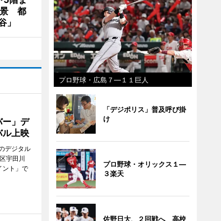
夜景 都
谷」
プロ野球・広島７―１１巨人
「デジポリス」普及呼び掛
け
バー」デ
バル上映
のデジタル
谷区宇田川
プロ野球・オリックス１―
イント」で
３楽天
佐野日大、２回戦へ 高校