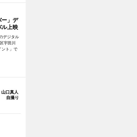
バー」デ
バル上映
のデジタル
谷区宇田川
イント」で
・山口真人
Y」 自撮り