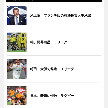
米上院、ブランチ氏の司法長官人事承認
柏、開幕白星 Ｊリーグ
町田、大勝で発進 Ｊリーグ
日本、豪州に惜敗 ラグビー