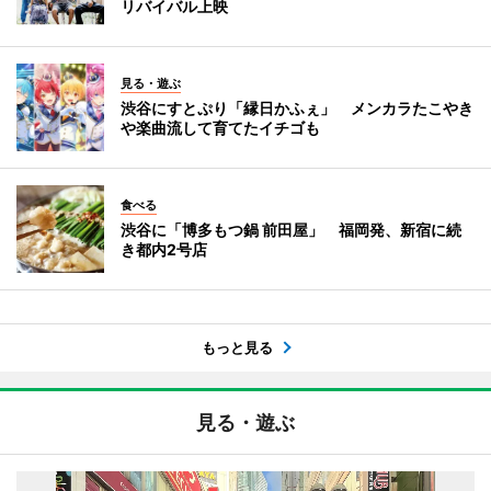
リバイバル上映
見る・遊ぶ
渋谷にすとぷり「縁日かふぇ」 メンカラたこやき
や楽曲流して育てたイチゴも
食べる
渋谷に「博多もつ鍋 前田屋」 福岡発、新宿に続
き都内2号店
もっと見る
見る・遊ぶ