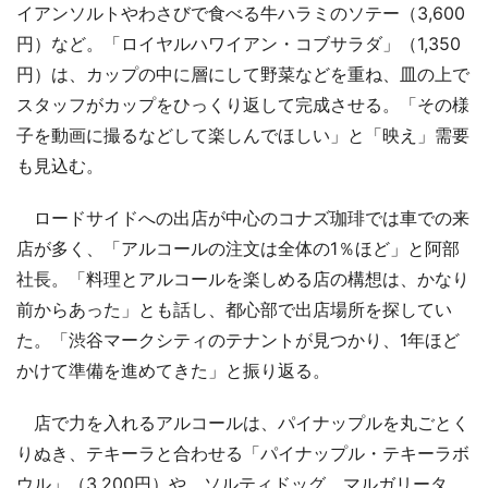
イアンソルトやわさびで食べる牛ハラミのソテー（3,600
円）など。「ロイヤルハワイアン・コブサラダ」（1,350
円）は、カップの中に層にして野菜などを重ね、皿の上で
スタッフがカップをひっくり返して完成させる。「その様
子を動画に撮るなどして楽しんでほしい」と「映え」需要
も見込む。
ロードサイドへの出店が中心のコナズ珈琲では車での来
店が多く、「アルコールの注文は全体の1％ほど」と阿部
社長。「料理とアルコールを楽しめる店の構想は、かなり
前からあった」とも話し、都心部で出店場所を探してい
た。「渋谷マークシティのテナントが見つかり、1年ほど
かけて準備を進めてきた」と振り返る。
店で力を入れるアルコールは、パイナップルを丸ごとく
りぬき、テキーラと合わせる「パイナップル・テキーラボ
ウル」（3,200円）や、ソルティドッグ、マルガリータ