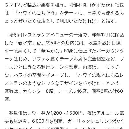
ウンドなど幅広い集客を狙う。阿部和剛（かずたか）社長
は「『ハワイのごちそう』をテーマに、日常でも使えるち
ょっとぜいたくな店として利用いただければ」と話す。
場所はレストランアベニューの一角で、昨年12月に閉店
した「春水堂」跡。約54坪の店内には、段差を設け目線
を一段高くして「華やかな」印象に仕上げたバーカウンタ
ーをはじめ、ソファを置くテーブル席や完全個室など、ブ
ースごとに異なる利用シーンを想定。内装は、「リッチ
な」ハワイの空間をイメージし、「ハワイの現地にあるレ
ストランのようなシックなデザインを心がけた」という。
席数は、カウンター8席、テーブル46席、個室6席の計60
席。
客単価は、朝・昼が1,200～1,500円、夜はアルコール需
要も見込み、6,000円を想定。ガーリックシュリンプやパ
ンケーキなど、ハワイの定番メニューに加え、「ステーキ