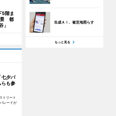
下5階ま
夜景 都
生成ＡＩ、被災地照らす
谷」
もっと見る
「七夕パ
ムらも参
ストリート
でパレードが