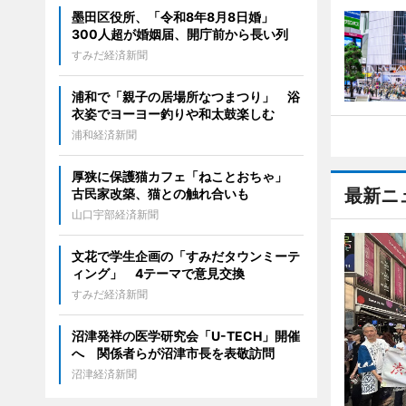
墨田区役所、「令和8年8月8日婚」
300人超が婚姻届、開庁前から長い列
すみだ経済新聞
浦和で「親子の居場所なつまつり」 浴
衣姿でヨーヨー釣りや和太鼓楽しむ
浦和経済新聞
厚狭に保護猫カフェ「ねことおちゃ」
最新ニ
古民家改築、猫との触れ合いも
山口宇部経済新聞
文花で学生企画の「すみだタウンミーテ
ィング」 4テーマで意見交換
すみだ経済新聞
沼津発祥の医学研究会「U-TECH」開催
へ 関係者らが沼津市長を表敬訪問
沼津経済新聞