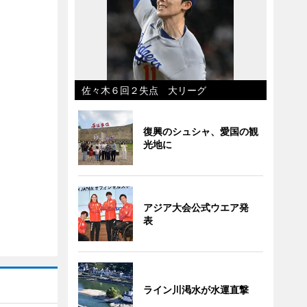
佐々木６回２失点 大リーグ
復興のシュシャ、愛国の観
光地に
アジア大会公式ウエア発
表
ライン川渇水が水運直撃