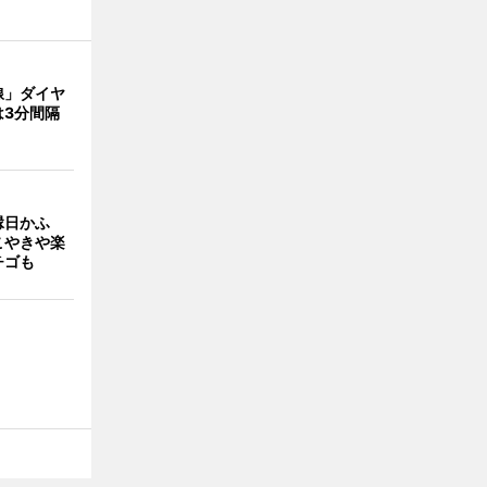
線」ダイヤ
は3分間隔
縁日かふ
こやきや楽
チゴも