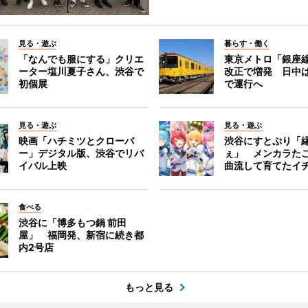
見る・遊ぶ
暮らす・働く
「なんでも服にする」クリエ
東京メトロ「銀座
ーター塩川夏子さん、渋谷で
改正で増発 日中
初個展
で運行へ
見る・遊ぶ
見る・遊ぶ
映画「ハチミツとクローバ
渋谷にすとぷり「
ー」デジタル版、渋谷でリバ
ぇ」 メンカラた
イバル上映
曲流して育てたイ
食べる
渋谷に「博多もつ鍋 前田
屋」 福岡発、新宿に続き都
内2号店
もっと見る