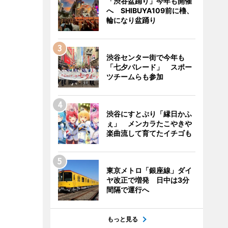
「渋谷盆踊り」今年も開催
へ SHIBUYA109前に櫓、
輪になり盆踊り
渋谷センター街で今年も
「七夕パレード」 スポー
ツチームらも参加
渋谷にすとぷり「縁日かふ
ぇ」 メンカラたこやきや
楽曲流して育てたイチゴも
東京メトロ「銀座線」ダイ
ヤ改正で増発 日中は3分
間隔で運行へ
もっと見る