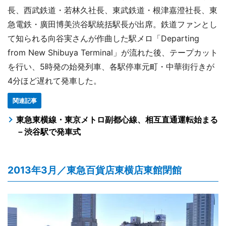
長、西武鉄道・若林久社長、東武鉄道・根津嘉澄社長、東
急電鉄・廣田博美渋谷駅統括駅長が出席。鉄道ファンとし
て知られる向谷実さんが作曲した駅メロ「Departing
from New Shibuya Terminal」が流れた後、テープカット
を行い、5時発の始発列車、各駅停車元町・中華街行きが
4分ほど遅れて発車した。
関連記事
東急東横線・東京メトロ副都心線、相互直通運転始まる
－渋谷駅で発車式
2013年3月／東急百貨店東横店東館閉館