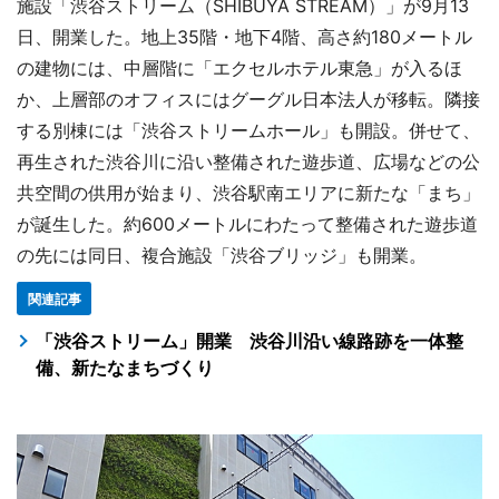
施設「渋谷ストリーム（SHIBUYA STREAM）」が9月13
日、開業した。地上35階・地下4階、高さ約180メートル
の建物には、中層階に「エクセルホテル東急」が入るほ
か、上層部のオフィスにはグーグル日本法人が移転。隣接
する別棟には「渋谷ストリームホール」も開設。併せて、
再生された渋谷川に沿い整備された遊歩道、広場などの公
共空間の供用が始まり、渋谷駅南エリアに新たな「まち」
が誕生した。約600メートルにわたって整備された遊歩道
の先には同日、複合施設「渋谷ブリッジ」も開業。
関連記事
「渋谷ストリーム」開業 渋谷川沿い線路跡を一体整
備、新たなまちづくり