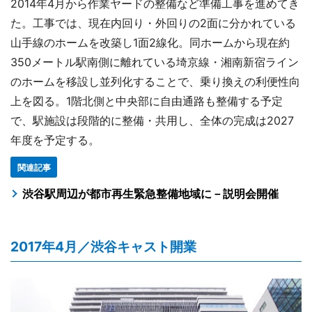
2014年4月から作業ヤードの整備など準備工事を進めてき
た。工事では、現在内回り・外回りの2面に分かれている
山手線のホームを改築し1面2線化。同ホームから現在約
350メートル駅南側に離れている埼京線・湘南新宿ライン
のホームを移設し並列化することで、乗り換えの利便性向
上を図る。1階北側と中央部に自由通路も整備する予定
で、駅施設は段階的に整備・共用し、全体の完成は2027
年度を予定する。
関連記事
渋谷駅周辺が都市再生緊急整備地域に－説明会開催
2017年4月／渋谷キャスト開業