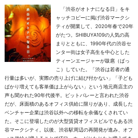
「渋谷がオトナになる日」をキ
ャッチコピーに掲げ渋谷マークシ
ティが開業して、2020年春で20年
がたつ。SHIBUYA109の人気の高
まりとともに、1990年代の渋谷セ
ンター街は女子高生を中心とした
ティーンエージャーが跋扈（ばっ
こ）していた。「渋谷は若者の通
行量は多いが、実際の売り上げに結び付かない」「子ども
ばかり増えても客単価は上がらない」という地元商店主の
声も聞かれた90年代後半。ビットバレーと言われた渋谷
だが、床面積のあるオフィス供給に限りがあり、成長した
ベンチャー企業は渋谷以外への移転を余儀なくされてい
た。そこに登場したのが大型賃貸オフィスビルでもある渋
谷マークシティ。以後、渋谷駅周辺の再開発が進み、オフ