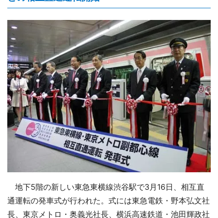
地下5階の新しい東急東横線渋谷駅で3月16日、相互直
通運転の発車式が行われた。式には東急電鉄・野本弘文社
長、東京メトロ・奥義光社長、横浜高速鉄道・池田輝政社