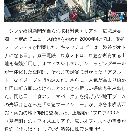
シブヤ経済新聞が自らの取材対象エリアを「広域渋谷
圏」と定めてニュース配信を始めた2000年4月7日、渋谷
マークシティが開業した。キャッチコピーは「渋谷がオト
ナになる日」。京王電鉄、東京メトロ、東急が所有する土
地を有効活用し、オフィスやホテル、ショッピングモール
が一体化した空間は、それまで渋谷に無かった「アダル
ト」なイメージを持ち込んだ。さらに、人気が高まり始め
た円山町方面に抜けることのできる新しい導線も生み出し
た。同じ日、「食のテーマパーク」を掲げデパ地下ブーム
の先駆けとなった「東急フードショー」が、東急東横店西
館・南館の地下1階に登場した。上層階は1フロア700坪
（基準階）のオフィスエリアで、広いオフィスへの需要が
逼迫（ひっぱく）していた渋谷に風穴を開けた。