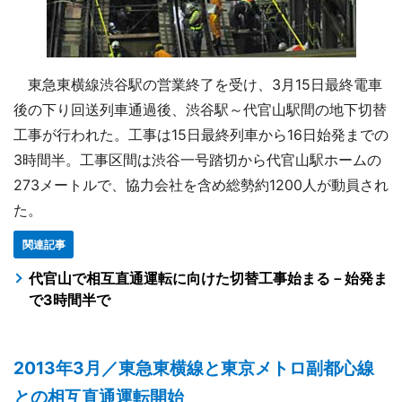
東急東横線渋谷駅の営業終了を受け、3月15日最終電車
後の下り回送列車通過後、渋谷駅～代官山駅間の地下切替
工事が行われた。工事は15日最終列車から16日始発までの
3時間半。工事区間は渋谷一号踏切から代官山駅ホームの
273メートルで、協力会社を含め総勢約1200人が動員され
た。
関連記事
代官山で相互直通運転に向けた切替工事始まる－始発ま
で3時間半で
2013年3月／東急東横線と東京メトロ副都心線
との相互直通運転開始