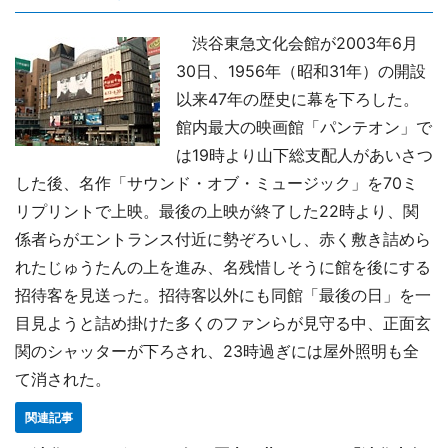
渋谷東急文化会館が2003年6月
30日、1956年（昭和31年）の開設
以来47年の歴史に幕を下ろした。
館内最大の映画館「パンテオン」で
は19時より山下総支配人があいさつ
した後、名作「サウンド・オブ・ミュージック」を70ミ
リプリントで上映。最後の上映が終了した22時より、関
係者らがエントランス付近に勢ぞろいし、赤く敷き詰めら
れたじゅうたんの上を進み、名残惜しそうに館を後にする
招待客を見送った。招待客以外にも同館「最後の日」を一
目見ようと詰め掛けた多くのファンらが見守る中、正面玄
関のシャッターが下ろされ、23時過ぎには屋外照明も全
て消された。
関連記事