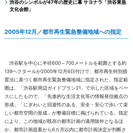
渋谷のシンボルが47年の歴史に幕 サヨナラ「渋谷東急
文化会館」
2005年12月／都市再生緊急整備地域への指定
渋谷駅を中心に半径600～700メートルを範囲とする約
139ヘクタールが2005年12月6日付けで、都市再生特別措
置法に基づく都市再生緊急整備地域に指定された。指定範
囲は、「渋谷駅周辺ガイドプラン21」で示した区域をベー
スにしたもので、「先進的な生活文化等の情報発信拠点の
形成」「にぎわいと回遊性のある、安全・安心で歩いて楽
しい都市空間の形成」が整備目標に掲げられている。指定
により、この地域が既存の都市計画の適用除外となるほ
か、都市計画提案から6カ月以内に都市計画決定が判断さ