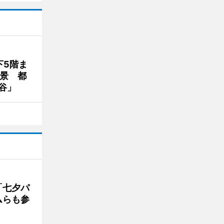
下5階ま
夜景 都
谷」
「七夕パ
ムらも参