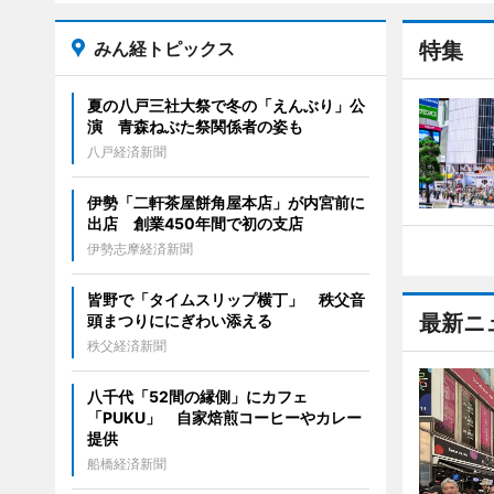
みん経トピックス
特集
夏の八戸三社大祭で冬の「えんぶり」公
演 青森ねぶた祭関係者の姿も
八戸経済新聞
伊勢「二軒茶屋餅角屋本店」が内宮前に
出店 創業450年間で初の支店
伊勢志摩経済新聞
皆野で「タイムスリップ横丁」 秩父音
最新ニ
頭まつりににぎわい添える
秩父経済新聞
八千代「52間の縁側」にカフェ
「PUKU」 自家焙煎コーヒーやカレー
提供
船橋経済新聞