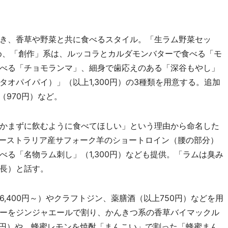
き、香草や野菜と共に食べるスタイル。「生ラム野菜セッ
じめ、「創作」系は、ルッコラとカルダモンバターで食べる「モ
べる「チョモランマ」、細身で歯応えのある「深谷もやし」
オパイパイ）」（以上1,300円）の3種類を用意する。追加
（970円）など。
かまずに飲むように食べてほしい」という理由から命名した
オーストラリア産サフォーク羊のショートロイン（腰の部分）
る「名物ラム刺し」（1,300円）なども提供。「ラムは臭み
長）と話す。
400円～）やクラフトジン、薬膳酒（以上750円）などを用
ーをジンジャエールで割り、かんきつ系の香草バイマックル
0円）や、蜂蜜レモンを焼酎「まんこい」で割った「蜂蜜まん