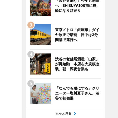
「渋谷盆踊り」今年も開催
へ SHIBUYA109前に櫓、
輪になり盆踊り
東京メトロ「銀座線」ダイ
ヤ改正で増発 日中は3分
間隔で運行へ
渋谷の老舗居酒屋「山家」
が再始動 本店を大規模改
装、朝・深夜営業も
「なんでも服にする」クリ
エーター塩川夏子さん、渋
谷で初個展
もっと見る