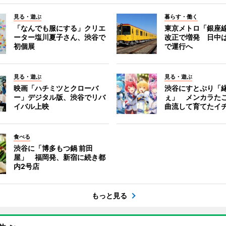
見る・遊ぶ
暮らす・働く
「なんでも服にする」クリエ
東京メトロ「銀座
ーター塩川夏子さん、渋谷で
改正で増発 日中
初個展
で運行へ
見る・遊ぶ
見る・遊ぶ
映画「ハチミツとクローバ
渋谷にすとぷり「
ー」デジタル版、渋谷でリバ
ぇ」 メンカラた
イバル上映
曲流して育てたイ
食べる
渋谷に「博多もつ鍋 前田
屋」 福岡発、新宿に続き都
内2号店
もっと見る