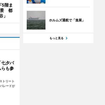
下5階ま
夜景 都
谷」
ホルムズ通航で「進展」
もっと見る
「七夕パ
ムらも参
ストリート
でパレードが