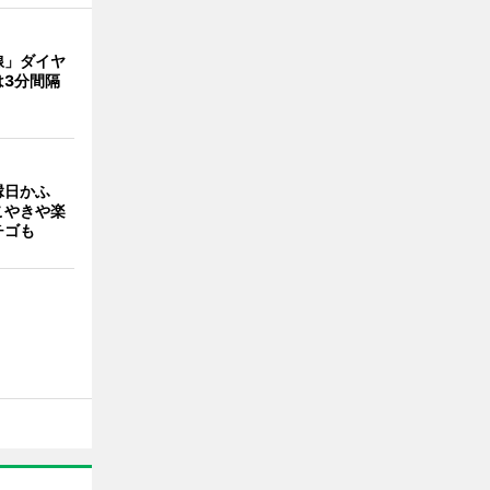
線」ダイヤ
は3分間隔
縁日かふ
こやきや楽
チゴも