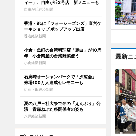
ィー」、自由が丘2号店 新メニューも
自由が丘経済新聞
香港・ifcに「フォーシーズンズ」直営ケ
ーキショップ ポップアップ出店
香港経済新聞
小倉・魚町の台湾料理店「麗白」が10周
最新ニ
年 小倉南産の台湾野菜使う
小倉経済新聞
石廊崎オーシャンパークで「夕涼会」
来場100万人達成セレモニーも
伊豆下田経済新聞
夏の八戸三社大祭で冬の「えんぶり」公
演 青森ねぶた祭関係者の姿も
八戸経済新聞