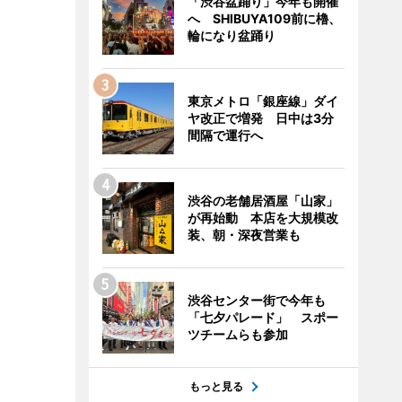
「渋谷盆踊り」今年も開催
へ SHIBUYA109前に櫓、
輪になり盆踊り
東京メトロ「銀座線」ダイ
ヤ改正で増発 日中は3分
間隔で運行へ
渋谷の老舗居酒屋「山家」
が再始動 本店を大規模改
装、朝・深夜営業も
渋谷センター街で今年も
「七夕パレード」 スポー
ツチームらも参加
もっと見る