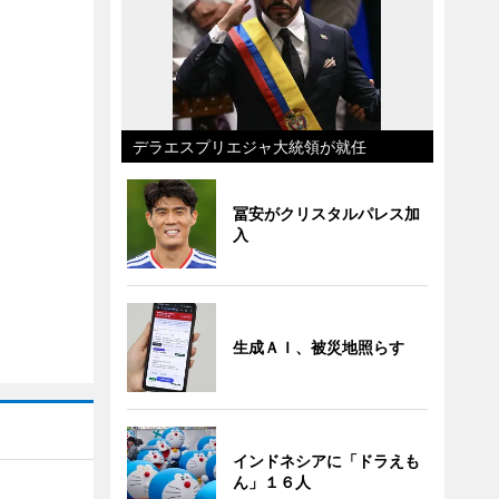
デラエスプリエジャ大統領が就任
冨安がクリスタルパレス加
入
生成ＡＩ、被災地照らす
インドネシアに「ドラえも
ん」１６人